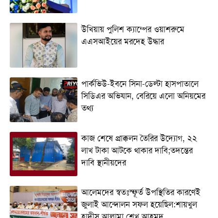
উখিয়ায় পুলিশ ক্যাম্পের ওয়াশরুমে
এএসআইয়ের মরদেহ উদ্ধার
পার্কভিউ-ইবনে সিনা-ডেল্টা হাসপাতালে
সিডিএর অভিযান, বেরিয়ে এলো অনিয়মের
তথ্য
কাজ শেষে প্রাক্কলন তৈরির উদ্যোগ, ২২
লাখ টাকা আটকে থাকার দাবি;তদন্তের
দাবি স্থানীয়দের
আলেমদের স্বতঃস্ফূর্ত উপস্থিতির কারণেই
জুলাই আন্দোলন সফল হয়েছিল:শায়খুল
হাদীস আল্লামা শেখ আহমদ