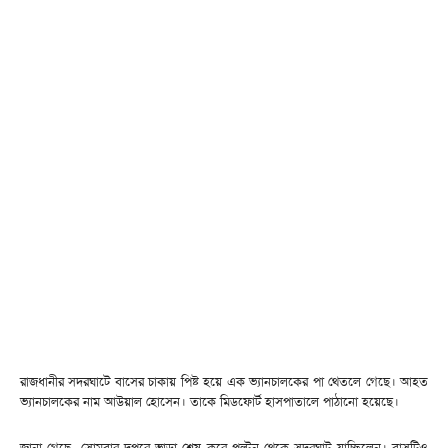
রাজধানীর সদরঘাটে বাসের চাকায় পিষ্ট হয়ে এক ভ্যানচালকের পা থেতলে গেছে। আহত
ভ্যানচালকের নাম আউয়াল হোসেন। তাকে মিডফোর্ট হাসপাতালে পাঠানো হয়েছে।
জানা গেছে, সোমবার দুপুরে ভাড়া শেষ করে পল্টন থেকে সদরঘাট যাচ্ছিলেন। বাসটিও