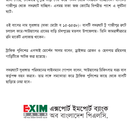
গাজীপুর থেকে সদরঘাট যাচ্ছিল। এসময় ঢাকা জজ কোর্টের বিপরীত পাশে এ দুর্ঘটনা
ঘটে।
ওই বাসের নাম সুপ্রভাত (ঢাকা মেট্টো ব ১৫-৩৫৩৮)। বাসটি সদরঘাট টু গাজীপুর রুটে
চলাচল করে।আউয়ালের গ্রামের বাড়ি চাঁদপুরের মতলব উপজেলায়। তিনি কামরাঙ্গীরচরে
রনি মার্কেট এলাকায় থাকেন।
ট্রাফিক পুলিশের এসআই মোর্শেদ আলম বলেন, ড্রাইভার রোকন ও হেলপার রহিমসহ
গাড়িটিকে আটক করা হয়েছে।
সদরঘাটে সুপ্রভাত পরিবহনের লাইনম্যান গোপাল বলেন, আউয়ালের চিকিৎসার খরচ বাস
কর্তৃপক্ষ বহন করবে। তার সঙ্গে সমঝোতা করে ট্রাফিক পুলিশের কাছে থেকে বাসটি
ছাড়িয়ে নেয়া হবে।