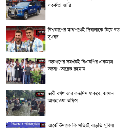
সতর্কতা জা‌রি
বিশ্বকাপের মাঝপথেই দিবালাকে নিয়ে বড়
সুখবর
‘জনগণের সমর্থনই বিএনপির একমাত্র
ভরসা’-তারেক রহমান
ভারী বর্ষণ আর কতদিন থাকবে, জানাল
আবহাওয়া অফিস
আর্জেন্টিনাকে কি সত্যিই বাড়তি সুবিধা