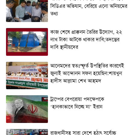
সিডিএর অভিযান, বেরিয়ে এলো অনিয়মের
তথ্য
কাজ শেষে প্রাক্কলন তৈরির উদ্যোগ, ২২
লাখ টাকা আটকে থাকার দাবি;তদন্তের
দাবি স্থানীয়দের
আলেমদের স্বতঃস্ফূর্ত উপস্থিতির কারণেই
জুলাই আন্দোলন সফল হয়েছিল:শায়খুল
হাদীস আল্লামা শেখ আহমদ
ট্রাম্পের বেপরোয়া পদক্ষেপকে
‘হালকাভাবে নিচ্ছে না’ ইরান
রাজধানীসহ সারা দেশে হঠাৎ সর্বোচ্চ