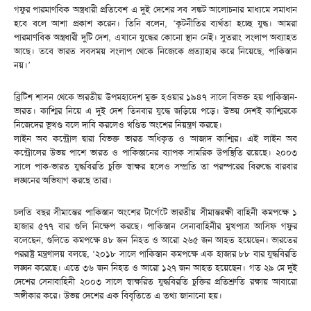
গফুর পারমাণবিক অস্ত্রধারী প্রতিবেশ এ দুই দেশের সব সঙ্কট আলোচনার মাধ্যমে সমাধান
হবে বলে আশা প্রকাশ করেন। তিনি বলেন, ‘কূটনীতির ব্যর্থতা হচ্ছে যুদ্ধ। আমরা
পারমাণবিক অস্ত্রধারী দুটি দেশ, এখানে যুদ্ধের কোনো স্থান নেই। সুতরাং সংলাপ অব্যাহত
আছে। তবে ভারত সবসময় সংলাপ থেকে নিজেকে প্রত্যাহার করে নিয়েছে, পাকিস্তান
নয়।’
ব্রিটিশ শাসন থেকে ভারতীয় উপমহাদেশ মুক্ত হওয়ার ১৯৪৭ সালে বিভক্ত হয় পাকিস্তান-
ভারত। কাশ্মির নিয়ে এ দুই দেশ তিনবার যুদ্ধে জড়িয়ে পড়ে। উভয় দেশই কাশ্মিরকে
নিজেদের ভূখণ্ড বলে দাবি করলেও খণ্ডিত অংশের নিয়ন্ত্রণ করছে।
লাইন অব কন্ট্রোল দ্বারা বিভক্ত ভারত অধিকৃত ও আজাদ কাশ্মির। এই লাইন অব
কন্ট্রোলের উভয় পাশে ভারত ও পাকিস্তানের ব্যাপক সামরিক উপস্থিতি রয়েছে। ২০০৩
সালে পাক-ভারত যুদ্ধবিরতি চুক্তি স্বাক্ষর হলেও সম্প্রতি তা পরস্পরের বিরুদ্ধে বারবার
লঙ্ঘনের অভিযাগ করছে তারা।
চলতি বছর সীমান্তের পাকিস্তান অংশের টার্গেটে ভারতীয় সীমান্তরক্ষী বাহিনী কমপক্ষে ১
হাজার ৫৭৭ বার গুলি নিক্ষেপ করছে। পাকিস্তান সেনাবাহিনীর মুখপাত্র আসিফ গফুর
বলেছেন, গুলিতে কমপক্ষে ৪৮ জন নিহত ও আরো ২৬৫ জন আহত হয়েছেন। ভারতের
পররাষ্ট্র মন্ত্রণালয় বলছে, ‘২০১৮ সালে পাকিস্তান কমপক্ষে এক হাজার ৮৮ বার যুদ্ধবিরতি
লঙ্ঘন করেছে। এতে ৩৬ জন নিহত ও আরো ১২৭ জন আহত হয়েছেন। গত ২৯ মে দুই
দেশের সেনাবাহিনী ২০০৩ সালে স্বাক্ষরিত যুদ্ধবিরতি চুক্তির প্রতিশ্রুতি রক্ষায় আবারো
অঙ্গীকার করে। উভয় দেশের এক বিবৃতিতে এ তথ্য জানানো হয়।