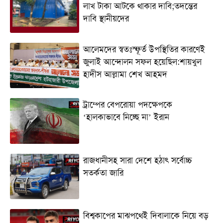
লাখ টাকা আটকে থাকার দাবি;তদন্তের
দাবি স্থানীয়দের
আলেমদের স্বতঃস্ফূর্ত উপস্থিতির কারণেই
জুলাই আন্দোলন সফল হয়েছিল:শায়খুল
হাদীস আল্লামা শেখ আহমদ
ট্রাম্পের বেপরোয়া পদক্ষেপকে
‘হালকাভাবে নিচ্ছে না’ ইরান
রাজধানীসহ সারা দেশে হঠাৎ সর্বোচ্চ
সতর্কতা জা‌রি
বিশ্বকাপের মাঝপথেই দিবালাকে নিয়ে বড়