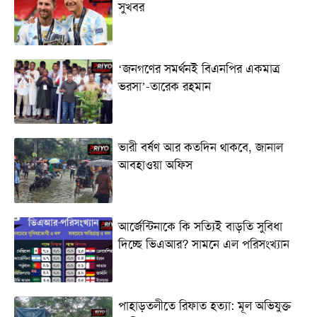
সুখবর
‘জনগণের সমর্থনই বিএনপির একমাত্র
ভরসা’-তারেক রহমান
ভারী বর্ষণ আর কতদিন থাকবে, জানাল
আবহাওয়া অফিস
আর্জেন্টিনাকে কি সত্যিই বাড়তি সুবিধা
দিচ্ছে ভিএআর? সামনে এল পরিসংখ্যান
পাহাড়তলীতে রিফাত হত্যা: মূল অভিযুক্ত