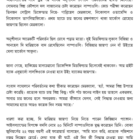
সোমবার ভিন্ন কৌশলে দল সাজানোর চেষ্টা করেছেন সাম্পাওলি। কোচ পরীক্ষা করেছেন
তিনজন সেন্ট্রাল ডিফেন্ডার নিয়ে- গাব্রিয়েল মেরকাদো, নিকোলাস ওতামেন্দি ও
নিকোলাস তাগলিয়াফিকো। প্রথম ম্যাচে চার জনের রক্ষণভাগে থাকা মার্কোস রোহোর
জায়গায় ছিলেন মেরকাদো।
অনুশীলনে আরেকটি পরিবর্তন ছিল চোখে পড়ার মতো। দুই মিডফিল্ডার লুকাস বিজিয়া ও
আনহেল দি মারিয়াকে বাদ রেখেছিলেন সাম্পাওলি। বিজিয়ার জায়গা নেন বাঁ উইংয়ে
খেলা মার্কোস আকুনা।
জানা গেছে, হাভিয়ের মাসচেরানো ডিফেন্সিভ মিডফিল্ডার হিসেবেই থাকবেন। আর রাইট
ব্যাক এদুয়ার্দো সালভিওকে নেওয়া হবে উইং ব্যাকের জায়গায়।
সংবাদ সম্মেলনে পরিবর্তনের কথা স্বীকার করেছেন মেরকাদো, ‘হ্যাঁ, আমরা ভিন্ন উপায়ে
চেষ্টা করেছি। প্রত্যেক ম্যাচ চায় ভিন্ন কিছু। যদি পাঁচ জনের লাইন হয় তাহলে একরকম,
আবার চার জনের হলে অন্যরকম। আমরা কীভাবে খেলব, সেই সিদ্ধান্ত নেওয়ার জন্য
আমাদের হাতে আরও কয়েক দিন সময় আছে।’
ধারণা করা হচ্ছে, দি মারিয়ার জায়গা নিয়ে নিতে পারেন ক্রিস্তিয়ান পাভোন।
আইসল্যান্ডের বিপক্ষে বদলি নেমে ২০ মিনিটে সাম্পাওলিকে মুগ্ধ করেছেন তিনি। বোকা
জুনিয়র্সের ২২ বছর বয়সী এই ফরোয়ার্ড বলেছেন, ‘আমি মনে করি, প্রত্যেক পজিশনে
নজর দিচ্ছেন হোর্হে। দেখা যাক কী ঘটে, ওই দিন কী সিদ্ধান্ত নেওয়া হয়! আমি