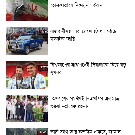
‘হালকাভাবে নিচ্ছে না’ ইরান
রাজধানীসহ সারা দেশে হঠাৎ সর্বোচ্চ
সতর্কতা জা‌রি
বিশ্বকাপের মাঝপথেই দিবালাকে নিয়ে বড়
সুখবর
‘জনগণের সমর্থনই বিএনপির একমাত্র
ভরসা’-তারেক রহমান
ভারী বর্ষণ আর কতদিন থাকবে, জানাল