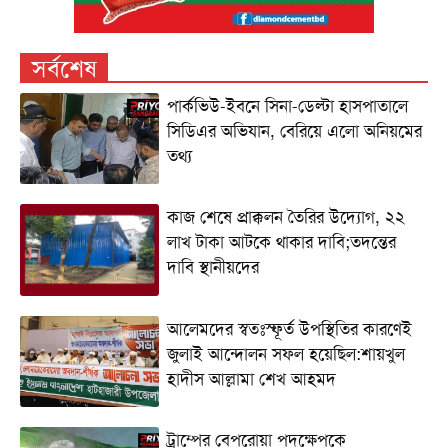
সর্বশেষ
পার্কভিউ-ইবনে সিনা-ডেল্টা হাসপাতালে
সিডিএর অভিযান, বেরিয়ে এলো অনিয়মের
তথ্য
কাজ শেষে প্রাক্কলন তৈরির উদ্যোগ, ২২
লাখ টাকা আটকে থাকার দাবি;তদন্তের
দাবি স্থানীয়দের
আলেমদের স্বতঃস্ফূর্ত উপস্থিতির কারণেই
জুলাই আন্দোলন সফল হয়েছিল:শায়খুল
হাদীস আল্লামা শেখ আহমদ
ট্রাম্পের বেপরোয়া পদক্ষেপকে