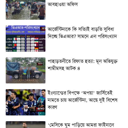
আবহাওয়া অফিস
আর্জেন্টিনাকে কি সত্যিই বাড়তি সুবিধা
দিচ্ছে ভিএআর? সামনে এল পরিসংখ্যান
পাহাড়তলীতে রিফাত হত্যা: মূল অভিযুক্ত
শামীমসহ আটক ৪
ইংল্যান্ডের বিপক্ষে ‘অপয়া’ জার্সিতেই
নামতে চায় আর্জেন্টিনা, আছে দুই বিশেষ
কারণ
‘মেসিকে ঘুম পাড়িয়ে আমরা ফাইনালে