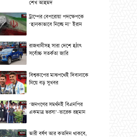
শেখ আহমদ
ট্রাম্পের বেপরোয়া পদক্ষেপকে
‘হালকাভাবে নিচ্ছে না’ ইরান
রাজধানীসহ সারা দেশে হঠাৎ
সর্বোচ্চ সতর্কতা জা‌রি
বিশ্বকাপের মাঝপথেই দিবালাকে
নিয়ে বড় সুখবর
‘জনগণের সমর্থনই বিএনপির
একমাত্র ভরসা’-তারেক রহমান
ভারী বর্ষণ আর কতদিন থাকবে,