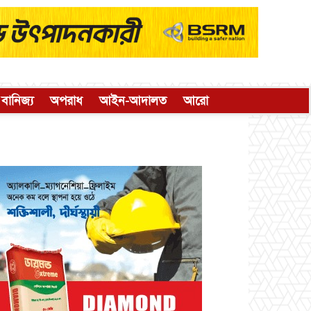
বানিজ্য
অপরাধ
আইন-আদালত
আরো