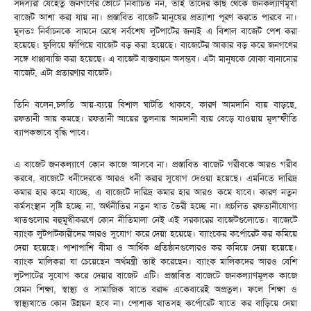
সদস্যরা যেহেতু জনগণের ভোটে নির্বাচিত নন, তাই তাদের কাছ থেকে জনকল্যাণমূখী
বাজেট আশা করা যায় না। প্রস্তাবিত বাজেট মানুষের প্রত্যাশা পূরণ করতে পারবে না।
মূলতঃ নির্বাচনকে সামনে রেখে সর্বশেষ লুটপাটের জন্যই এ বিশাল বাজেট পেশ করা
হয়েছে। ফুলিয়ে ফাঁপিয়ে বাজেট বড় করা হয়েছে। বাজেটের আকার বড় করে জনগণের
সঙ্গে ধাপ্পাবাজি করা হয়েছে। এ বাজেট বাস্তবায়ন অসম্ভব। এটা মানুষকে বোকা বানানোর
বাজেট, এটা প্রতারণার বাজেট।
তিনি বলেন,চলতি আয়-ব্যয়ে বিশাল ঘাটতি থাকবে, কারণ আমদানি ব্যয় বাড়ছে,
রফতানী আয় কমছে। রফতানী আয়ের তুলনায় আমদানী ব্যয় বেড়ে যাওয়ায় মূলস্ফীতি
ব্যাপকভাবে বৃদ্ধি পাবে।
এ বাজেট জনকল্যাণে কোন কাজে আসবে না। প্রস্তাবিত বাজেট গরীবকে আরও গরীব
করবে, বাজেটে ধনীদেরকে আরও ধনী করার সুযোগ দেওয়া হয়েছে। এমনিতে দারিদ্র
কমার হার কমে যাচ্ছে, এ বাজেটে দারিদ্র কমার হার আরও কমে যাবে। কারণ নতুন
কর্মসংস্থান সৃষ্টি হচ্ছে না, অর্থনীতির নতুন খাত তৈরী হচ্ছে না। প্রচলিত রফতানীযোগ্য
খাতগুলোর বহুমূখীকরণে কোন নীতিমালা নেই এই সরকারের বাজেটগুলোতে। বাজেটে
ব্যাংক লুটপাটকারীদের আরও সুযোগ করে দেয়া হয়েছে। ব্যাংকের কর্পোরেট কর কমিয়ে
দেয়া হয়েছে। পাশাপাশি বীমা ও আর্থিক প্রতিষ্ঠানগুলোরও কর কমিয়ে দেয়া হয়েছে।
ব্যাংক মালিকরা যা চেয়েছেন অর্থমন্ত্রী তাই করেছেন। ব্যাংক মালিকদের আরও বেশি
লুটপাটের সুযোগ করে দেয়ার বাজেট এটি। প্রস্তাবিত বাজেটে জনকল্যাণমূলক কাজে
যেমন শিক্ষা, স্বাস্থ্য ও সামাজিক খাতে বরাদ্দ একেবারেই অপ্রতুল। ফলে শিক্ষা ও
স্বাস্থ্যখাতে কোন উন্নয়ন হবে না। পোশাক খাতসহ কর্পোরেট খাতে কর বাড়িয়ে দেয়া