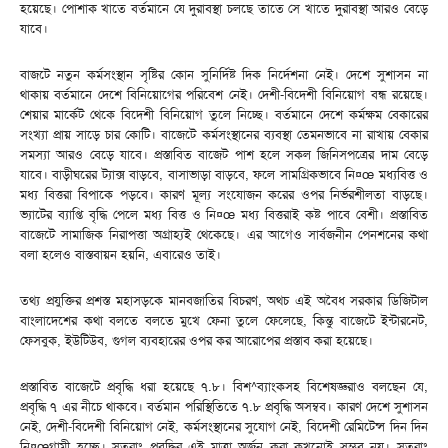
হয়েছে। পোশাক খাতে বর্তমানে যে দুরাবস্থা চলছে তাতে সে খাতে দুরাবস্থা আরও বেড়ে
যাবে।
বাজটে নতুন কর্মসংস্থান সৃষ্টির কোন সুনির্দিষ্ট দিক নির্দেশনা নেই। দেশে সুশাসন না
থাকায় বর্তমানে দেশে বিনিয়োগের পরিবেশ নেই। দেশী-বিদেশী বিনিয়োগ বন্ধ রয়েছে।
শেয়ার মার্কেট থেকে বিদেশী বিনিয়োগ তুলে নিচ্ছে। বর্তমানে দেশে কর্মক্ষম বেকারের
সংখ্যা প্রায় সাড়ে চার কোটি। বাজেটে কর্মসংস্থানের ব্যবস্থা তেমনভাবে না রাখায় বেকার
সমস্যা আরও বেড়ে যাবে। প্রস্তাবিত বাজেট পাশ হলে সকল জিনিসপত্রের দাম বেড়ে
যাবে। বাড়ীঘরের ট্যাক্স বাড়বে, বাসাভাড়া বাড়বে, ফলে সামগ্রিকভাবে নি¤œ মধ্যবিত্ত ও
মধ্য বিত্তরা বিপাকে পড়বে। কারণ মূল্য সংযোজন করের ওপর নির্ভরশীলতা বাড়ছে।
ভ্যাটের ব্যাপ্তি বৃদ্ধি পেলে মধ্য বিত্ত ও নি¤œ মধ্য বিত্তরাই কষ্ট পাবে বেশী। প্রস্তাবিত
বাজেটে সামাজিক নিরাপত্তা অগ্রাহ্যই থেকেছে। এর আগেও সার্বজনীন পেনশনের কথা
বলা হলেও বাস্তবায়ন হয়নি, এবারেও তাই।
তথ্য প্রযুক্তির প্রশস্ত মহাসড়কে মানবজাতির বিচরণ, অথচ এই অবৈধ সরকার ডিজিটাল
বাংলাদেশের কথা বলতে বলতে মুখে ফেনা তুলে ফেলেছে, কিন্তু বাজেটে ইন্টারনেট,
ফেসবুক, ইউটিউব, গুগল ব্যবহারের ওপর কর আরোপের প্রস্তাব করা হয়েছে।
প্রস্তাবিত বাজেটে প্রবৃদ্ধি ধরা হয়েছে ৭.৮। বিশ^ব্যাংকসহ বিশেষজ্ঞরাও বলছেন যে,
প্রবৃদ্ধি ৭ এর নীচে থাকবে। বর্তমান পরিস্থিতিতে ৭.৮ প্রবৃদ্ধি অসম্বব। কারণ দেশে সুশাসন
নেই, দেশী-বিদেশী বিনিয়োগ নেই, কর্মসংস্থানের সুযোগ নেই, বিদেশী রেমিটেন্স দিন দিন
নি¤œগামী হচ্ছে। সুতরাং প্রবৃদ্ধির এই মাত্রা অর্জন করা কখনোই সম্ভব নয়। সুতরাং