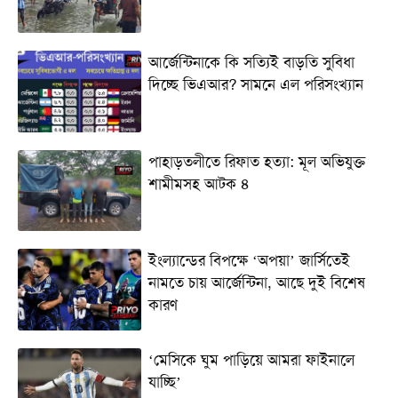
আর্জেন্টিনাকে কি সত্যিই বাড়তি সুবিধা
দিচ্ছে ভিএআর? সামনে এল পরিসংখ্যান
পাহাড়তলীতে রিফাত হত্যা: মূল অভিযুক্ত
শামীমসহ আটক ৪
ইংল্যান্ডের বিপক্ষে ‘অপয়া’ জার্সিতেই
নামতে চায় আর্জেন্টিনা, আছে দুই বিশেষ
কারণ
‘মেসিকে ঘুম পাড়িয়ে আমরা ফাইনালে
যাচ্ছি’