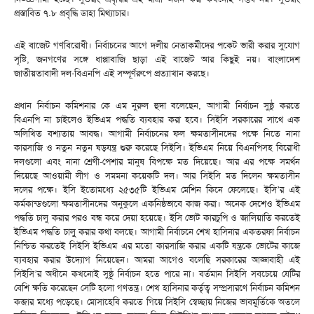
প্রস্তাবিত ৭.৮ প্রবৃদ্ধি ডাহা মিথ্যাচার।
এই বাজেট গণবিরোধী। নির্বাচনের আগে দলীয় নেতাকর্মীদের পকেট ভারী করার সুযোগ
সৃষ্টি, জনগণের সঙ্গে ধাপ্পাবাজি ছাড়া এই বাজেট আর কিছুই নয়। বাংলাদেশ
জাতীয়তাবাদী দল-বিএনপি এই সম্পূর্ণরুপে প্রত্যাখান করছে।
প্রধান নির্বাচন কমিশনার কে এম নুরুল হুদা বলেছেন, আগামী নির্বাচন সুষ্ঠু করতে
বিএনপি না চাইলেও ইভিএম পদ্ধতি ব্যবহার করা হবে। সিইসি সরকারের সাথে এক
অলিখিত বশ্যতায় আবদ্ধ। আগামী নির্বাচনের ফল ক্ষমতাসীনদের পক্ষে নিতে নানা
কারসাজি ও নতুন নতুন ষড়যন্ত্র শুরু করেছে সিইসি। ইভিএম নিয়ে বিএনপিসহ বিরোধী
দলগুলো এবং নানা শ্রেণী-পেশার মানুষ বিপক্ষে মত দিয়েছে। আর এর পক্ষে সমর্থন
দিয়েছে আওয়ামী লীগ ও সমমনা কয়েকটি দল। আর সিইসি মত দিলেন ক্ষমতাসীন
দলের পক্ষে। ইসি ইতোমধ্যে ২৫৩৫টি ইভিএম মেশিন কিনে ফেলেছে। ইসি’র এই
কর্মকান্ডগুলো ক্ষমতাসীনদের অনুকুলে একনিষ্ঠভাবে কাজ করা। অনেক দেশেও ইভিএম
পদ্ধতি চালু করার পরও বন্ধ করে দেয়া হয়েছে। ইসি ভোট কারচুপি ও জালিয়াতি করতেই
ইভিএম পদ্ধতি চালুু করার কথা বলছে। আগামী নির্বাচনে শেখ হাসিনার একতরফা নির্বাচন
নিশ্চিত করতেই সিইসি ইভিএম এর মতো কারসাজি করার একটি যন্ত্রকে ভোটের কাজে
ব্যবহার করার উদ্যোগ নিয়েছেন। আমরা আগেও বলেছি সরকারের আজ্ঞাবাহী এই
সিইসি’র অধীনে কখনোই সুষ্ঠূ নির্বাচন হতে পারে না। বর্তমান সিইসি সবচেয়ে যেটির
বেশি ক্ষতি করেছেন সেটি হলো গণতন্ত্র। শেখ হাসিনার কর্তৃত্ব সম্প্রসারণে নির্বাচন কমিশন
কব্জার মধ্যে পড়েছে। মোসাহেবি করতে গিয়ে সিইসি স্বেচ্ছায় নিজের ভাবমূর্তিকে অতলে