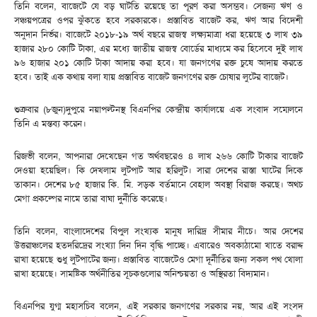
তিনি বলেন, বাজেটে যে বড় ঘাটতি রয়েছে তা পূরণ করা অসম্ভব। সেজন্য ঋণ ও
সঞ্চয়পত্রের ওপর ঝুঁকতে হবে সরকারকে। প্রস্তাবিত বাজেট কর, ঋণ আর বিদেশী
অনুদান নির্ভর। বাজেটে ২০১৮-১৯ অর্থ বছরে রাজস্ব লক্ষ্যমাত্রা ধরা হয়েছে ৩ লাখ ৩৯
হাজার ২৮০ কোটি টাকা, এর মধ্যে জাতীয় রাজস্ব বোর্ডের মাধ্যমে কর হিসেবে দুই লাখ
৯৬ হাজার ২০১ কোটি টাকা আদায় করা হবে। যা জনগণের রক্ত চুষে আদায় করতে
হবে। তাই এক কথায় বলা যায় প্রস্তাবিত বাজেট জনগণের রক্ত চোষার লুটের বাজেট।
শুক্রবার (৮জুন)দুপুরে নয়াপল্টনস্থ বিএনপির কেন্দ্রীয় কার্যালয়ে এক সংবাদ সম্মেলনে
তিনি এ মন্তব্য করেন।
রিজভী বলেন, আপনারা দেখেছেন গত অর্থবছরেও ৪ লাখ ২৬৬ কোটি টাকার বাজেট
দেওয়া হয়েছিল। কি দেখলাম লুটপাট আর হরিলুট। সারা দেশের রাস্তা ঘাটের দিকে
তাকান। দেশের ৮৫ হাজার কি. মি. সড়ক বর্তমানে বেহাল অবস্থা বিরাজ করছে। অথচ
মেগা প্রকল্পের নামে তারা বাঘা দুর্নীতি করেছে।
তিনি বলেন, বাংলাদেশের বিপুল সংখ্যক মানুষ দারিদ্র সীমার নীচে। আর দেশের
উত্তরাঞ্চলের হতদরিদ্রের সংখ্যা দিন দিন বৃদ্ধি পাচ্ছে। এবারেও অবকাঠামো খাতে বরাদ্দ
রাখা হয়েছে শুধু লুটপাটের জন্য। প্রস্তাবিত বাজেটেও মেগা দূর্নীতির জন্য সকল পথ খোলা
রাখা হয়েছে। সামষ্টিক অর্থনীতির সূচকগুলোর অনিশ্চয়তা ও অস্থিরতা বিদ্যমান।
বিএনপির যুগ্ম মহাসচিব বলেন, এই সরকার জনগণের সরকার নয়, আর এই সংসদ