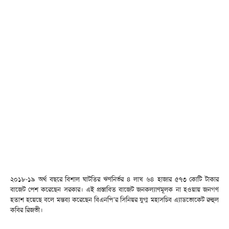
২০১৮-১৯ অর্থ বছরে বিশাল ঘাটতির ঋণনির্ভর ৪ লাখ ৬৪ হাজার ৫৭৩ কোটি টাকার
বাজেট পেশ করেছেন সরকার। এই প্রস্তাবিত বাজেট জনকল্যাণমূলক না হওয়ায় জনগণ
হতাশ হয়েছে বলে মন্তব্য করেছেন বিএনপি’র সিনিয়র যুগ্ম মহাসচিব এ্যাডভোকেট রুহুল
কবির রিজভী।