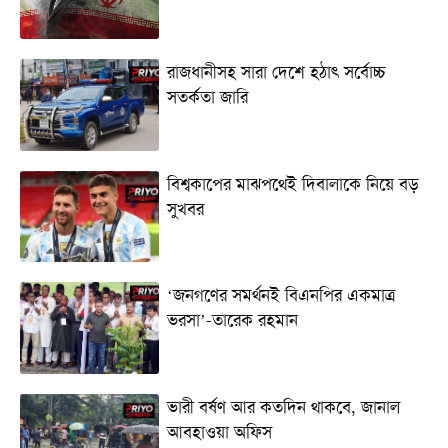
রাজধানীসহ সারা দেশে হঠাৎ সর্বোচ্চ
সতর্কতা জা‌রি
বিশ্বকাপের মাঝপথেই দিবালাকে নিয়ে বড়
সুখবর
‘জনগণের সমর্থনই বিএনপির একমাত্র
ভরসা’-তারেক রহমান
ভারী বর্ষণ আর কতদিন থাকবে, জানাল
আবহাওয়া অফিস