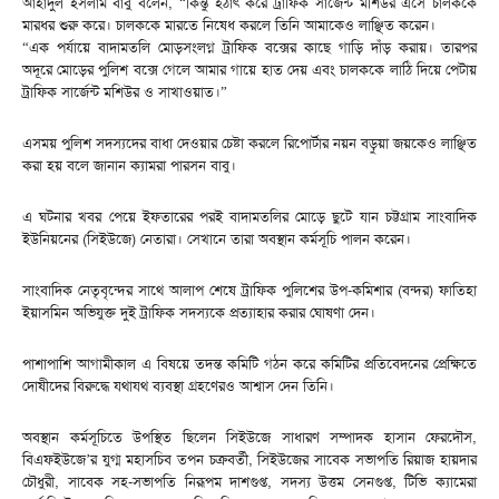
আহাদুল ইসলাম বাবু বলেন, “কিন্তু হঠাৎ করে ট্রাফিক সার্জেন্ট মশিউর এসে চালককে
মারধর শুরু করে। চালককে মারতে নিষেধ করলে তিনি আমাকেও লাঞ্ছিত করেন।
“এক পর্যায়ে বাদামতলি মোড়সংলগ্ন ট্রাফিক বক্সের কাছে গাড়ি দাঁড় করায়। তারপর
অদূরে মোড়ের পুলিশ বক্সে গেলে আমার গায়ে হাত দেয় এবং চালককে লাঠি দিয়ে পেটায়
ট্রাফিক সার্জেন্ট মশিউর ও সাখাওয়াত।”
এসময় পুলিশ সদস্যদের বাধা দেওয়ার চেষ্টা করলে রিপোর্টার নয়ন বড়ুয়া জয়কেও লাঞ্ছিত
করা হয় বলে জানান ক্যামরা পারসন বাবু।
এ ঘটনার খবর পেয়ে ইফতারের পরই বাদামতলির মোড়ে ছুটে যান চট্টগ্রাম সাংবাদিক
ইউনিয়নের (সিইউজে) নেতারা। সেখানে তারা অবস্থান কর্মসূচি পালন করেন।
সাংবাদিক নেতৃবৃন্দের সাথে আলাপ শেষে ট্রাফিক পুলিশের উপ-কমিশার (বন্দর) ফাতিহা
ইয়াসমিন অভিযুক্ত দুই ট্রাফিক সদস্যকে প্রত্যাহার করার ঘোষণা দেন।
পাশাপাশি আগামীকাল এ বিষয়ে তদন্ত কমিটি গঠন করে কমিটির প্রতিবেদনের প্রেক্ষিতে
দোষীদের বিরুদ্ধে যথাযথ ব্যবস্থা গ্রহণেরও আশ্বাস দেন তিনি।
অবস্থান কর্মসূচিতে উপস্থিত ছিলেন সিইউজে সাধারণ সম্পাদক হাসান ফেরদৌস,
বিএফইউজে’র যুগ্ম মহাসচিব তপন চক্রবর্তী, সিইউজের সাবেক সভাপতি রিয়াজ হায়দার
চৌধুরী, সাবেক সহ-সভাপতি নিরূপম দাশগুপ্ত, সদস্য উত্তম সেনগুপ্ত, টিভি ক্যামেরা