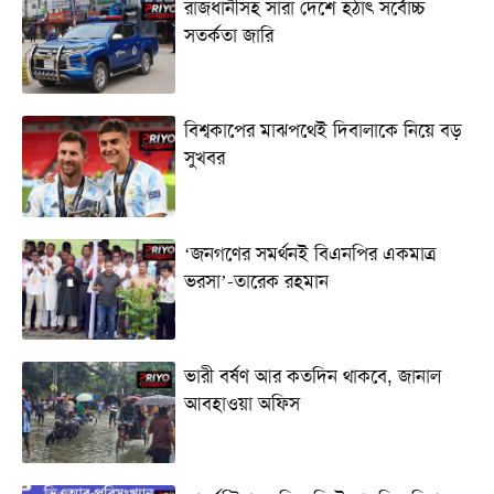
রাজধানীসহ সারা দেশে হঠাৎ সর্বোচ্চ
সতর্কতা জা‌রি
বিশ্বকাপের মাঝপথেই দিবালাকে নিয়ে বড়
সুখবর
‘জনগণের সমর্থনই বিএনপির একমাত্র
ভরসা’-তারেক রহমান
ভারী বর্ষণ আর কতদিন থাকবে, জানাল
আবহাওয়া অফিস