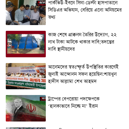
পার্কভিউ-ইবনে সিনা-ডেল্টা হাসপাতালে
সিডিএর অভিযান, বেরিয়ে এলো অনিয়মের
তথ্য
কাজ শেষে প্রাক্কলন তৈরির উদ্যোগ, ২২
লাখ টাকা আটকে থাকার দাবি;তদন্তের
দাবি স্থানীয়দের
আলেমদের স্বতঃস্ফূর্ত উপস্থিতির কারণেই
জুলাই আন্দোলন সফল হয়েছিল:শায়খুল
হাদীস আল্লামা শেখ আহমদ
ট্রাম্পের বেপরোয়া পদক্ষেপকে
‘হালকাভাবে নিচ্ছে না’ ইরান