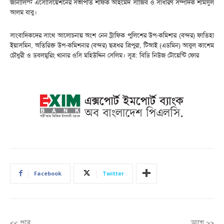
জার্নালিস্ট এসোসিয়েশনের সভাপতি শফিক আহমেদ সাজিব ও সাধারণ সম্পাদক শামসুল
আলম বাবু।
সাংবাদিকদের সাথে আলোচনায় অংশ নেন ট্রাফিক পুলিশের উপ-কমিশার (বন্দর) ফাতিহা
ইয়াসমিন, অতিরিক্ত উপ-কমিশনার (বন্দর) ছত্রধর ত্রিপুরা, টিআই (এডমিন) আবুল কাশেম
চৌধুরী ও ডবলমুরিং থানার ওসি মহিউদ্দিন সেলিম। সূত্র: বিডি নিউজ টোয়েন্টি ফোর
Facebook
Twitter
<< পরে
আগে >>