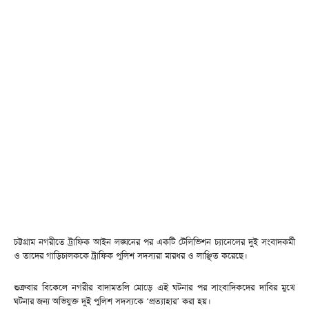
চট্টগ্রাম নগরীতে ট্রাফিক আইন লঙ্ঘনের পর একটি টেলিভিশন চ্যানেলের দুই সংবাদকর্মী
ও তাদের গাড়িচালককে ট্রাফিক পুলিশ সদস্যরা মারধর ও লাঞ্ছিত করেছে।
শুক্রবার বিকেলে নগরীর বাদামতলি মোড়ে এই ঘটনার পর সাংবাদিকদের দাবির মুখে
ঘটনার জন্য অভিযুক্ত দুই পুলিশ সদস্যকে ‘প্রত্যাহার’ করা হয়।