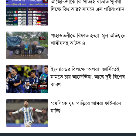
আর্জেন্টিনাকে কি সত্যিই বাড়তি সুবিধা
দিচ্ছে ভিএআর? সামনে এল পরিসংখ্যান
পাহাড়তলীতে রিফাত হত্যা: মূল অভিযুক্ত
শামীমসহ আটক ৪
ইংল্যান্ডের বিপক্ষে ‘অপয়া’ জার্সিতেই
নামতে চায় আর্জেন্টিনা, আছে দুই বিশেষ
কারণ
‘মেসিকে ঘুম পাড়িয়ে আমরা ফাইনালে
যাচ্ছি’