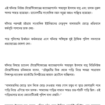
এই ঘটনায় নিউজ টোয়েন্টিফোরের ক্যামেরাপার্সন আহাদুল ইসলাম বাবু এবং চালক নুরুল
আলম আহত হয়েছেন। চ্যানেলটির সাংবাদিক নয়ন বড়ুয়া জয়ও লাঞ্ছিত হয়েছেন।
ঘটনার পরপরই চট্টগ্রাম সাংবাদিক ইউনিয়নের নেতৃবৃন্দ বাদামতলি মোড়ে প্রতিবাদে
কর্মসূচি পালনের ডাক দেয়।
পরে পুলিশের ঊর্ধ্বতন কর্মকতারা এসে ঘটনায় অভিযুক্ত দুই ট্রাফিক ‍পুলিশ সদস্যকে
প্রত্যাহারের ঘোষণা দেন।
ঘটনার বিষয়ে চ্যানেল টোয়েন্টিফোরের ক্যামেরাপার্সন আহাদুল ইসলাম বাবু বিডিনিউজ
টোয়েন্টিফোর ডটকমকে বলেন, “চৌমুহনীর দিক থেকে গাড়ি নিয়ে আমরা আগ্রাবাদ
সিঙ্গাপুর-ব্যাংকক মার্কেটের বিপরীতের জামান হোটেলে যাচ্ছিলাম।
“বাদামতলির মোড়ে ডান দিকে মোড় নেওয়ার সময় গোল চত্বর না ঘুরে কোণাকুণি পথে
গাড়ি নিয়ে এগিয়ে যান চালক। আমাদের গাড়ির সামনে আরও চার-পাঁচটি গাড়ি ছিল। ওই
গাড়িগুলোর মধ্যে কোনোটিকেই পুলিশ বাধা দেয়নি।”