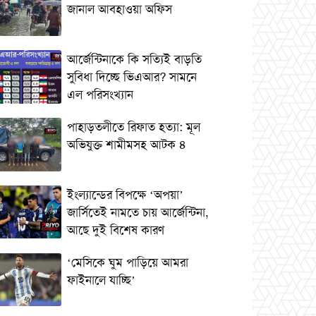
জানাল আবহাওয়া অফিস
আর্জেন্টিনাকে কি সত্যিই বাড়তি
সুবিধা দিচ্ছে ভিএআর? সামনে
এল পরিসংখ্যান
পাহাড়তলীতে রিফাত হত্যা: মূল
অভিযুক্ত শামীমসহ আটক ৪
ইংল্যান্ডের বিপক্ষে ‘অপয়া’
জার্সিতেই নামতে চায় আর্জেন্টিনা,
আছে দুই বিশেষ কারণ
‘মেসিকে ঘুম পাড়িয়ে আমরা
ফাইনালে যাচ্ছি’