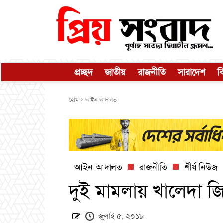
প্রচ্ছদ
জাতীয়
রাজনীতি
সারাদেশ
ব
হোম
আইন-আদালত
আইন-আদালত
রাজনীতি
শীর্ষ নিউজ
দুই মামলায় খালেদা জি
জুলাই ৫, ২০১৮