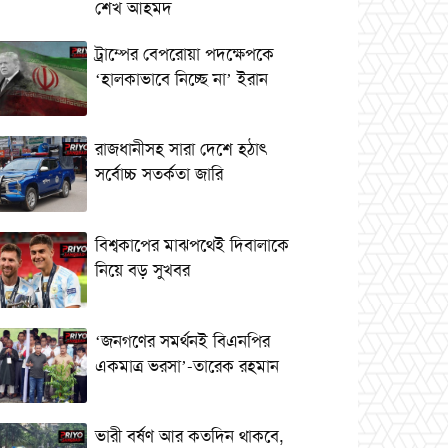
শেখ আহমদ
ট্রাম্পের বেপরোয়া পদক্ষেপকে
‘হালকাভাবে নিচ্ছে না’ ইরান
রাজধানীসহ সারা দেশে হঠাৎ
সর্বোচ্চ সতর্কতা জা‌রি
বিশ্বকাপের মাঝপথেই দিবালাকে
নিয়ে বড় সুখবর
‘জনগণের সমর্থনই বিএনপির
একমাত্র ভরসা’-তারেক রহমান
ভারী বর্ষণ আর কতদিন থাকবে,