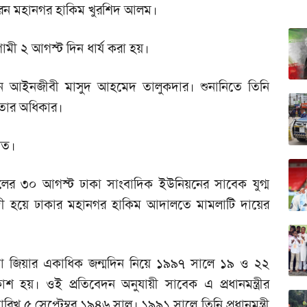
করেন মহানগর হাকিম খুরশিদ আলম।
ামী ২ আগস্ট দিন ধার্য করা হয়।
েন আইনজীবী মাসুদ আহমেদ তালুকদার। শুনানিতে তিনি
 তার অধিকার।
লত।
ের ৩০ আগস্ট ঢাকা সাংবাদিক ইউনিয়নের সাবেক যুগ্ম
দী হয়ে ঢাকার মহানগর হাকিম আদালতে মামলাটি দায়ের
দা জিয়ার একাধিক জন্মদিন নিয়ে ১৯৯৭ সালে ১৯ ও ২২
াশ হয়। ওই প্রতিবেদন অনুযায়ী সাবেক এ প্রধানমন্ত্রীর
তারিখ ৫ সেপ্টেম্বর ১৯৪৬ সাল। ১৯৯১ সালে তিনি প্রধানমন্ত্রী