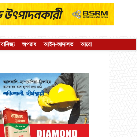
বানিজ্য
অপরাধ
আইন-আদালত
আরো