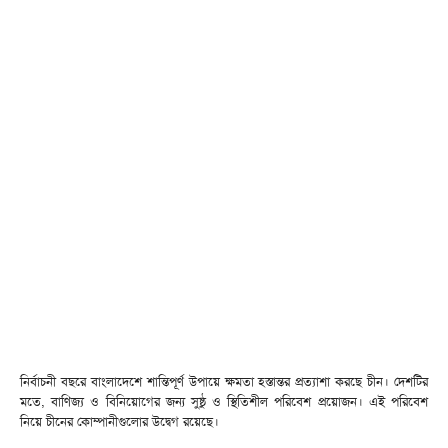
নির্বাচনী বছরে বাংলাদেশে শান্তিপূর্ণ উপায়ে ক্ষমতা হস্তান্তর প্রত্যাশা করছে চীন। দেশটির
মতে, বাণিজ্য ও বিনিয়োগের জন্য সুষ্ঠু ও স্থিতিশীল পরিবেশ প্রয়োজন। এই পরিবেশ
নিয়ে চীনের কোম্পানীগুলোর উদ্বেগ রয়েছে।