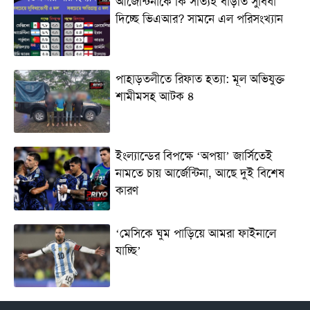
আর্জেন্টিনাকে কি সত্যিই বাড়তি সুবিধা
দিচ্ছে ভিএআর? সামনে এল পরিসংখ্যান
পাহাড়তলীতে রিফাত হত্যা: মূল অভিযুক্ত
শামীমসহ আটক ৪
ইংল্যান্ডের বিপক্ষে ‘অপয়া’ জার্সিতেই
নামতে চায় আর্জেন্টিনা, আছে দুই বিশেষ
কারণ
‘মেসিকে ঘুম পাড়িয়ে আমরা ফাইনালে
যাচ্ছি’