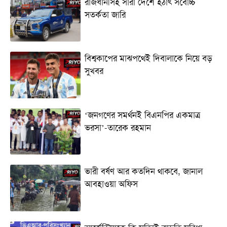
রাজধানীসহ সারা দেশে হঠাৎ সর্বোচ্চ
সতর্কতা জা‌রি
বিশ্বকাপের মাঝপথেই দিবালাকে নিয়ে বড়
সুখবর
‘জনগণের সমর্থনই বিএনপির একমাত্র
ভরসা’-তারেক রহমান
ভারী বর্ষণ আর কতদিন থাকবে, জানাল
আবহাওয়া অফিস