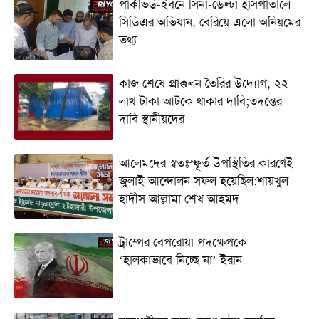
পার্কভিউ-ইবনে সিনা-ডেল্টা হাসপাতালে
সিডিএর অভিযান, বেরিয়ে এলো অনিয়মের
তথ্য
কাজ শেষে প্রাক্কলন তৈরির উদ্যোগ, ২২
লাখ টাকা আটকে থাকার দাবি;তদন্তের
দাবি স্থানীয়দের
আলেমদের স্বতঃস্ফূর্ত উপস্থিতির কারণেই
জুলাই আন্দোলন সফল হয়েছিল:শায়খুল
হাদীস আল্লামা শেখ আহমদ
ট্রাম্পের বেপরোয়া পদক্ষেপকে
‘হালকাভাবে নিচ্ছে না’ ইরান