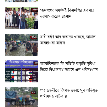
‘জনগণের সমর্থনই বিএনপির একমাত্র
ভরসা’-তারেক রহমান
ভারী বর্ষণ আর কতদিন থাকবে, জানাল
আবহাওয়া অফিস
আর্জেন্টিনাকে কি সত্যিই বাড়তি সুবিধা
দিচ্ছে ভিএআর? সামনে এল পরিসংখ্যান
পাহাড়তলীতে রিফাত হত্যা: মূল অভিযুক্ত
শামীমসহ আটক ৪