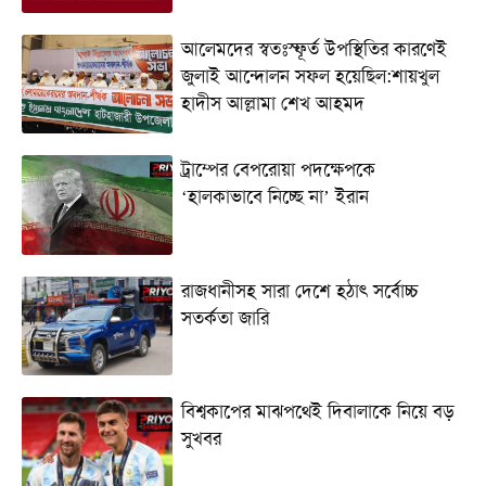
আলেমদের স্বতঃস্ফূর্ত উপস্থিতির কারণেই
জুলাই আন্দোলন সফল হয়েছিল:শায়খুল
হাদীস আল্লামা শেখ আহমদ
ট্রাম্পের বেপরোয়া পদক্ষেপকে
‘হালকাভাবে নিচ্ছে না’ ইরান
রাজধানীসহ সারা দেশে হঠাৎ সর্বোচ্চ
সতর্কতা জা‌রি
বিশ্বকাপের মাঝপথেই দিবালাকে নিয়ে বড়
সুখবর