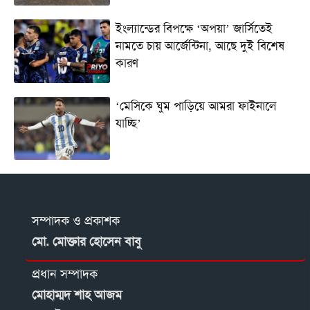
ইংল্যান্ডের বিপক্ষে ‘অপয়া’ জার্সিতেই
নামতে চায় আর্জেন্টিনা, আছে দুই বিশেষ
কারণ
‘মেসিকে ঘুম পাড়িয়ে আমরা ফাইনালে
যাচ্ছি’
সম্পাদক ও প্রকাশক
মো. মোক্তার হোসেন বাবু
প্রধান সম্পাদক
মোহাম্মদ শাহ আজম