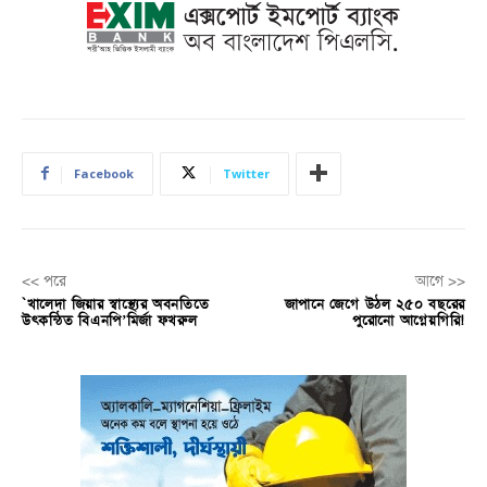
Facebook
Twitter
<< পরে
আগে >>
`খালেদা জিয়ার স্বাস্থ্যের অবনতিতে
জাপানে জেগে উঠল ২৫০ বছরের
উৎকন্ঠিত বিএনপি’মির্জা ফখরুল
পুরোনো আগ্নেয়গিরি!