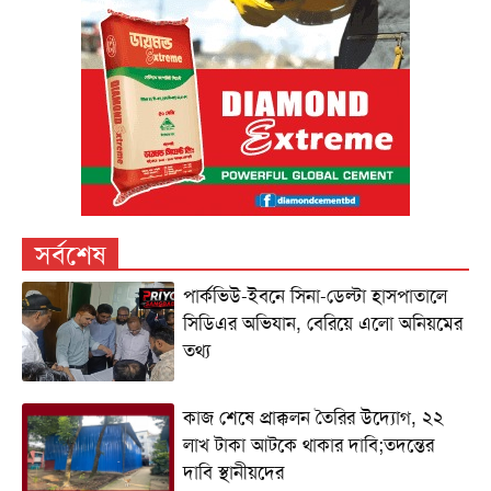
সর্বশেষ
পার্কভিউ-ইবনে সিনা-ডেল্টা হাসপাতালে
সিডিএর অভিযান, বেরিয়ে এলো অনিয়মের
তথ্য
কাজ শেষে প্রাক্কলন তৈরির উদ্যোগ, ২২
লাখ টাকা আটকে থাকার দাবি;তদন্তের
দাবি স্থানীয়দের