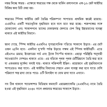
নজর দিচ্ছে ভারত। এক্ষেত্রে ভারতের পক্ষ থেকে মার্কিন প্রশাসনকে এফ-১৬ জেট ফাইটার
বিক্রির জন্য চিঠি দেয়া হয়।
ভারতের স্টিলথ ফাইটার জেট তৈরির পরিকল্পনা আপাতত প্রাথমিক স্তরেই রয়েছে।
এএমসিএ একটি অত্যাধুনিক যুদ্ধবিমান হবে বলে মনে করা হচ্ছে। শত্রুপক্ষের সঙ্গে
মোকাবেলা এবং আকাশপথে তাদের বেকায়দায় ফেলতে বেশ কিছু উন্নতমানের ব্যবস্থা
থাকবে এই ফাইটার বিমানে।
জানা গেছে, স্টিল্থ ফাইটার এএমসিএ সুপারসোনিক গতিতে আকাশে উড়বে। এর মোট
ওজন ২৫টন হবে। একটানা দু’ঘন্টা পর্যন্ত উড়তে সক্ষম এই স্টিলথ ফাইটারটি। এতে
এইএসএ রেডার, ইনফ্রারেড সার্চ এবং ট্র্যাক সিস্টেম থাকবে। এছাড়া পরিস্থিতি অনুযায়ী
অ্যাওয়ার্নেস সেন্সরও থাকবে এতে। এর বডিকে পৃথক পৃথক মেটিরিয়ালে তৈরি করা হবে
যা একপ্রকার দুর্ভেদ্য বলাই যায়। থাকবে শক্তিশালী ইঞ্জিন। প্রয়োজনে এই যুদ্ধবিমানকে
আপগ্রেডও করা যাবে। এই ফাইটার বিমানের পেছনে এমন ব্যবস্থা করা হবে যাতে বেশি
পরিমাণে অস্ত্র রাখা যেতে পারে। ৪টি মিসাইল বা বোম রাখা যাবে এখানে।
সব ঠিক থাকলে অ্যাডভান্সড মিডিয়াম কমব্যাট এয়ারক্র্যাফ্টের (এএমসিএ) নামে তৈরি
হওয়া এই যুদ্ধবিমান ২০৩০ সালে প্রথমবার ভারতের আকাশে উড়বে।