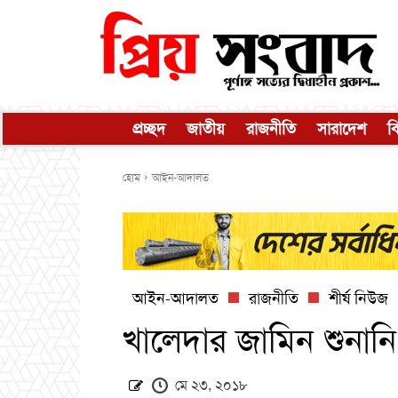
প্রচ্ছদ
জাতীয়
রাজনীতি
সারাদেশ
ব
হোম
আইন-আদালত
আইন-আদালত
রাজনীতি
শীর্ষ নিউজ
খালেদার জামিন শুনানি 
মে ২৩, ২০১৮