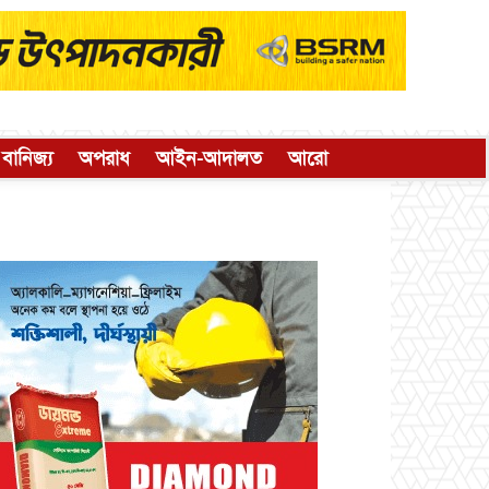
বানিজ্য
অপরাধ
আইন-আদালত
আরো