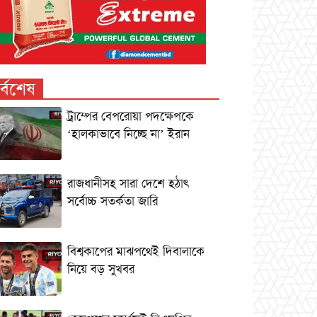
র্বশেষ
ট্রাম্পের বেপরোয়া পদক্ষেপকে
‘হালকাভাবে নিচ্ছে না’ ইরান
রাজধানীসহ সারা দেশে হঠাৎ
সর্বোচ্চ সতর্কতা জা‌রি
বিশ্বকাপের মাঝপথেই দিবালাকে
নিয়ে বড় সুখবর