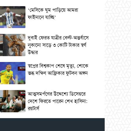
‘মেসিকে ঘুম পাড়িয়ে আমরা
ফাইনালে যাচ্ছি’
দুবাই ফেরত যাত্রীর বেল্ট-অন্তর্বাসে
লুকানো সাড়ে ৩ কোটি টাকার স্বর্ণ
উদ্ধার
স্বপ্নের বিশ্বকাপ শেষে মৃত্যু, শোকে
স্তব্ধ দক্ষিণ আফ্রিকার ফুটবল অঙ্গন
আত্মসমর্পণের উদ্দেশ্যে ডিসেম্বরে
দেশে ফিরতে পারেন শেখ হাসিনা:
রয়টার্স