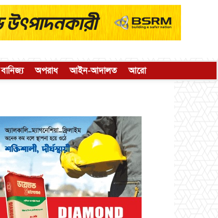
বানিজ্য
অপরাধ
আইন-আদালত
আরো