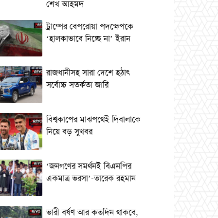
শেখ আহমদ
ট্রাম্পের বেপরোয়া পদক্ষেপকে
‘হালকাভাবে নিচ্ছে না’ ইরান
রাজধানীসহ সারা দেশে হঠাৎ
সর্বোচ্চ সতর্কতা জা‌রি
বিশ্বকাপের মাঝপথেই দিবালাকে
নিয়ে বড় সুখবর
‘জনগণের সমর্থনই বিএনপির
একমাত্র ভরসা’-তারেক রহমান
ভারী বর্ষণ আর কতদিন থাকবে,