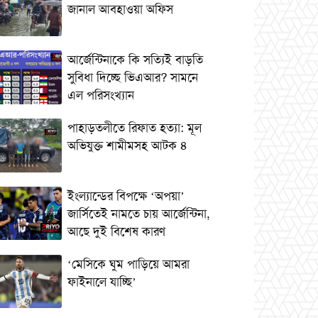
জানাল আবহাওয়া অফিস
আর্জেন্টিনাকে কি সত্যিই বাড়তি
সুবিধা দিচ্ছে ভিএআর? সামনে
এল পরিসংখ্যান
পাহাড়তলীতে রিফাত হত্যা: মূল
অভিযুক্ত শামীমসহ আটক ৪
ইংল্যান্ডের বিপক্ষে ‘অপয়া’
জার্সিতেই নামতে চায় আর্জেন্টিনা,
আছে দুই বিশেষ কারণ
‘মেসিকে ঘুম পাড়িয়ে আমরা
ফাইনালে যাচ্ছি’