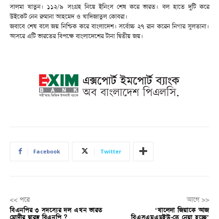
সালমা খাতুন। ১১২/৯ সংগ্রহ নিয়ে ইনিংস শেষ করে ভারত। বল হাতে দুটি করে
উইকেট নেন রুমানা আহমেদ ও খাদিজাতুল কোবরা।
জবাবে শেষ বলে জয় নিশ্চিক করে বাংলাদেশ। সর্বোচ্চ ২৭ রান করেন নিগার সুলতানা।
আসরে এটি ভারতের বিপক্ষে বাংলাদেশের টানা দ্বিতীয় জয়।
Facebook
Twitter
<< পরে
আগে >>
বিএনপির ৩ সদস্যের দল এখন ভারত
‘খালেদা জিয়াকে আজ
মোদীর দ্বারস্থ বিএনপি ?
বিএসএমএমইউ-তে নেয়া হচ্ছে’