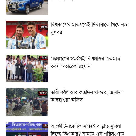
বিশ্বকাপের মাঝপথেই দিবালাকে নিয়ে বড়
সুখবর
‘জনগণের সমর্থনই বিএনপির একমাত্র
ভরসা’-তারেক রহমান
ভারী বর্ষণ আর কতদিন থাকবে, জানাল
আবহাওয়া অফিস
আর্জেন্টিনাকে কি সত্যিই বাড়তি সুবিধা
দিচ্ছে ভিএআর? সামনে এল পরিসংখ্যান