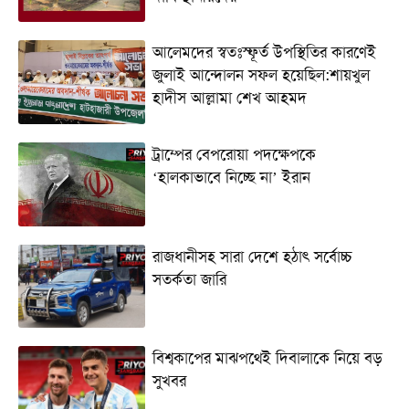
আলেমদের স্বতঃস্ফূর্ত উপস্থিতির কারণেই
জুলাই আন্দোলন সফল হয়েছিল:শায়খুল
হাদীস আল্লামা শেখ আহমদ
ট্রাম্পের বেপরোয়া পদক্ষেপকে
‘হালকাভাবে নিচ্ছে না’ ইরান
রাজধানীসহ সারা দেশে হঠাৎ সর্বোচ্চ
সতর্কতা জা‌রি
বিশ্বকাপের মাঝপথেই দিবালাকে নিয়ে বড়
সুখবর