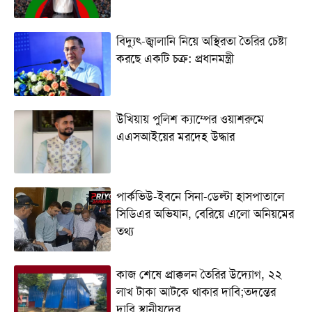
বিদ্যুৎ-জ্বালানি নিয়ে অস্থিরতা তৈরির চেষ্টা
করছে একটি চক্র: প্রধানমন্ত্রী
উখিয়ায় পুলিশ ক্যাম্পের ওয়াশরুমে
এএসআইয়ের মরদেহ উদ্ধার
পার্কভিউ-ইবনে সিনা-ডেল্টা হাসপাতালে
সিডিএর অভিযান, বেরিয়ে এলো অনিয়মের
তথ্য
কাজ শেষে প্রাক্কলন তৈরির উদ্যোগ, ২২
লাখ টাকা আটকে থাকার দাবি;তদন্তের
দাবি স্থানীয়দের