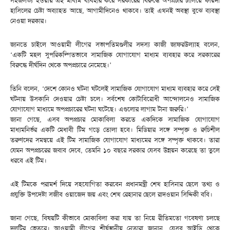
সহজলভ্য হওয়ায় এই মাধ্যম ব্যবহার করে সরকারের বিরুদ্ধে অপপ্রচার চালিয়ে ফায়দা
হাসিলের চেষ্টা অব্যাহত আছে, আগামীদিনেও থাকবে। তাই এখনই অবস্থা বুঝে ব্যবস্থা
নেওয়া দরকার।
জানতে চাইলে আওয়ামী লীগের সভাপতিমণ্ডলীর সদস্য কাজী জাফরউল্যাহ বলেন,
‘একটি মহল সুপরিকল্পিতভাবে সামাজিক যোগাযোগ মাধ্যম ব্যবহার করে সরকারের
বিরুদ্ধে দীর্ঘদিন থেকে অপপ্রচারে নেমেছে।’
তিনি বলেন, ‘দেশে কোনও ঘটনা ঘটলেই সামাজিক যোগাযোগ মাধ্যম ব্যবহার করে সেই
ঘটনায় উসকানি দেওয়ার চেষ্টা চলে। সর্বশেষ কোটাবিরোধী আন্দোলনেও সামাজিক
যোগাযোগ মাধ্যমে অপপ্রচারের ঘটনা ঘটেছে। এগুলোর লাগাম টানা জরুরি।’
জানা গেছে, এসব অপপ্রচার মোকাবিলা করতে একদিকে সামাজিক যোগাযোগ
মাধ্যমনির্ভর একটি মেধাবী টিম গড়ে তোলা হবে। মিডিয়ার সঙ্গে সম্পৃক্ত ও রুচিশীল
তরুণদের সমন্বয়ে এই টিম সামাজিক যোগাযোগ মাধ্যমের সঙ্গে সম্পৃক্ত থাকবে। তারা
যেমন অপপ্রচরের জবাব দেবে, তেমনি ১০ বছরে সরকার যেসব উন্নয়ন করেছে তা তুলে
ধরবে এই টিম।
এই টিমকে পরামর্শ দিয়ে সহযোগিতা করবেন প্রধানমন্ত্রী শেখ হাসিনার ছেলে তথ্য ও
প্রযুক্তি উপদেষ্টা সজীব ওয়াজেদ জয় এবং শেখ রেহানার ছেলে রাদওয়ান সিদ্দিকী ববি।
জানা গেছে, বিষয়টি কীভাবে মোকাবিলা করা যায় তা নিয়ে রীতিমতো গবেষণা চলছে
দলটির ভেতরে। আওয়ামী লীগের শীর্ষস্থানীয় নেতারা জানান, যেসব আইডি থেকে