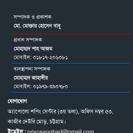
সম্পাদক ও প্রকাশক
মো. মোক্তার হোসেন বাবু
প্রধান সম্পাদক
মোহাম্মদ শাহ আজম
মোবাইল:
০১৮১৭-২০৬০৮১
ব্যবস্থাপনা সম্পাদক
মোহাম্মদ জাহাঙ্গীর
মোবাইল:
০১৯৭৯-৩৯০৭৮০
যোগাযোগ
অ্যাপোলো শপিং সেন্টার (৩য় তলা), অফিস নম্বর ৫৩,
কাজীর দেউরি মোড়, চট্টগ্রাম।
ইমেইল :
priyosangbad@gmail.com