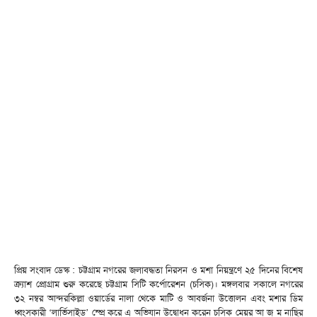
প্রিয় সংবাদ ডেস্ক : চট্টগ্রাম নগরের জলাবদ্ধতা নিরসন ও মশা নিয়ন্ত্রণে ২৫ দিনের বিশেষ
ক্র্যাশ প্রোগ্রাম শুরু করেছে চট্টগ্রাম সিটি কর্পোরেশন (চসিক)। মঙ্গলবার সকালে নগরের
৩২ নম্বর আন্দরকিল্লা ওয়ার্ডের নালা থেকে মাটি ও আবর্জনা উত্তোলন এবং মশার ডিম
ধ্বংসকারী ‘লার্ভিসাইড’ স্প্রে করে এ অভিযান উদ্বোধন করেন চসিক মেয়র আ জ ম নাছির