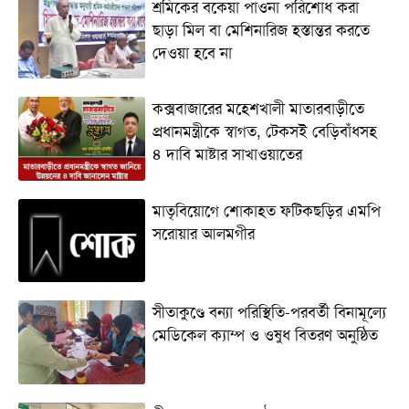
শ্রমিকের বকেয়া পাওনা পরিশোধ করা
ছাড়া মিল বা মেশিনারিজ হস্তান্তর করতে
দেওয়া হবে না
কক্সবাজারের মহেশখালী মাতারবাড়ীতে
প্রধানমন্ত্রীকে স্বাগত, টেকসই বেড়িবাঁধসহ
৪ দাবি মাষ্টার সাখাওয়াতের
মাতৃবিয়োগে শোকাহত ফটিকছড়ির এমপি
সরোয়ার আলমগীর
সীতাকুণ্ডে বন্যা পরিস্থিতি-পরবর্তী বিনামূল্যে
মেডিকেল ক্যাম্প ও ওষুধ বিতরণ অনুষ্ঠিত