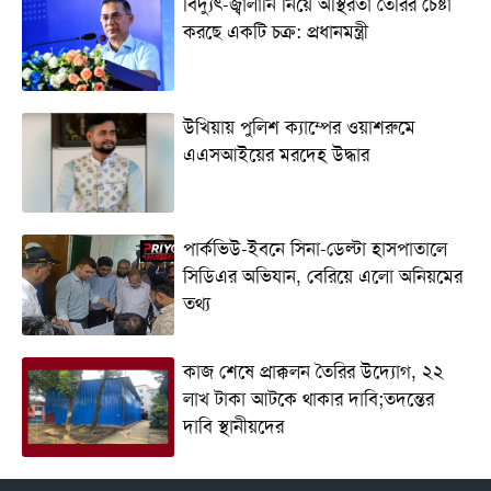
বিদ্যুৎ-জ্বালানি নিয়ে অস্থিরতা তৈরির চেষ্টা
করছে একটি চক্র: প্রধানমন্ত্রী
উখিয়ায় পুলিশ ক্যাম্পের ওয়াশরুমে
এএসআইয়ের মরদেহ উদ্ধার
পার্কভিউ-ইবনে সিনা-ডেল্টা হাসপাতালে
সিডিএর অভিযান, বেরিয়ে এলো অনিয়মের
তথ্য
কাজ শেষে প্রাক্কলন তৈরির উদ্যোগ, ২২
লাখ টাকা আটকে থাকার দাবি;তদন্তের
দাবি স্থানীয়দের