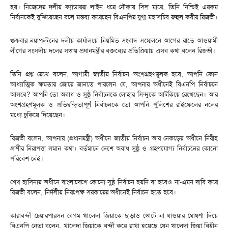
হয়। নিজেদের দলীয় ক্যাডাররা লাইন ধরে নৌকায় সিল মারে, তিনি নিশ্চিই এরকম
নির্বানকেই বুঝিয়েছেন বলে মন্তব্য করেছেন বিএনপির যুগ্ম মহাসচিব রুহুল কবীর রিজভী।
শুক্রবার নয়াপল্টনের দলীয় কার্যালয়ে নিয়মিত সংবাদ সম্মেলনে আগের রাতে আওয়ামী
লীগের সংসদীয় দলের সভায় প্রধানমন্ত্রীর বক্তব্যের প্রতিক্রিয়ায় এসব কথা বলেন রিজভী।
তিনি প্রশ্ন রেখে বলেন, আগামী জাতীয় নির্বাচন অংশগ্রহণমূলক হবে, আপনি কোন
আধ্যাত্মিক ক্ষমতার জোরে জানতে পারলেন যে, আপনার অধীনেই বিএনপি নির্বাচনে
আসবে? আপনি তো অবাধ ও সুষ্ঠূ নির্বাচনকে লোহার সিন্দুকে আটকিয়ে রেখেছেন। আর
অংশগ্রহণমূলক ও প্রতিদ্বন্দ্বিতাপূর্ণ নির্বাচনকে তো আপনি পুলিশের রাইফেলের নলের
মধ্যে ঢুকিয়ে দিয়েছেন।
রিজভী বলেন, আপনার (প্রধানমন্ত্রী) অধীনে জাতীয় নির্বাচন আর নেকড়ের অধীনে নিরীহ
প্রাণীর নিরাপত্তা সমান কথা। বর্তমানে দেশে অবাধ সুষ্ঠু ও গ্রহণযোগ্য নির্বাচনের কোনো
পরিবেশ নেই।
শেখ হাসিনার অধীনে বাংলাদেশে কোনো সুষ্ঠু নির্বাচন হয়নি বা হবেও না-এমন দাবি করে
রিজভী বলেন, নির্দলীয় নিরপেক্ষ সরকারের অধীনেই নির্বাচন হতে হবে।
কারাবন্দী চেয়ারপারসন বেগম খালেদা জিয়াকে ছাড়াও ভোটে না যাওয়ার ঘোষণা দিয়ে
বিএনপি নেতা বলেন, খালেদা জিয়াকে বন্দী করে রাখা হয়েছে যেন খালেদা জিয়া বিহীন