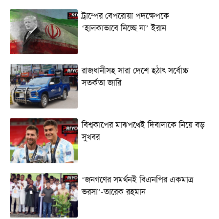
ট্রাম্পের বেপরোয়া পদক্ষেপকে
‘হালকাভাবে নিচ্ছে না’ ইরান
রাজধানীসহ সারা দেশে হঠাৎ সর্বোচ্চ
সতর্কতা জা‌রি
বিশ্বকাপের মাঝপথেই দিবালাকে নিয়ে বড়
সুখবর
‘জনগণের সমর্থনই বিএনপির একমাত্র
ভরসা’-তারেক রহমান