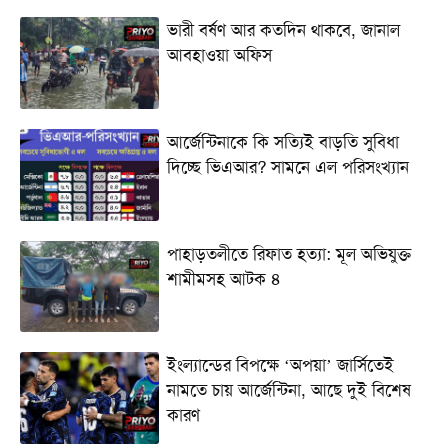
ভারী বর্ষণ আর কতদিন থাকবে, জানাল
আবহাওয়া অফিস
আর্জেন্টিনাকে কি সত্যিই বাড়তি সুবিধা
দিচ্ছে ভিএআর? সামনে এল পরিসংখ্যান
পাহাড়তলীতে রিফাত হত্যা: মূল অভিযুক্ত
শামীমসহ আটক ৪
ইংল্যান্ডের বিপক্ষে ‘অপয়া’ জার্সিতেই
নামতে চায় আর্জেন্টিনা, আছে দুই বিশেষ
কারণ