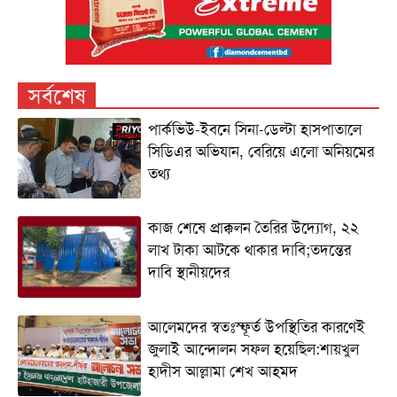
সর্বশেষ
পার্কভিউ-ইবনে সিনা-ডেল্টা হাসপাতালে
সিডিএর অভিযান, বেরিয়ে এলো অনিয়মের
তথ্য
কাজ শেষে প্রাক্কলন তৈরির উদ্যোগ, ২২
লাখ টাকা আটকে থাকার দাবি;তদন্তের
দাবি স্থানীয়দের
আলেমদের স্বতঃস্ফূর্ত উপস্থিতির কারণেই
জুলাই আন্দোলন সফল হয়েছিল:শায়খুল
হাদীস আল্লামা শেখ আহমদ