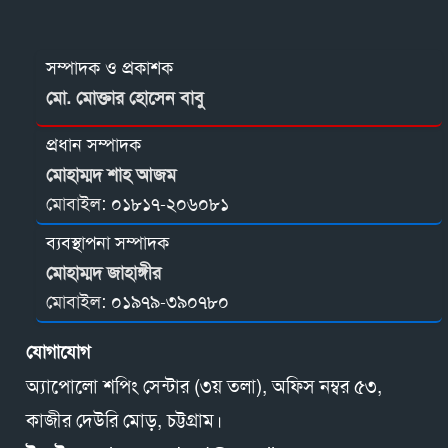
সম্পাদক ও প্রকাশক
মো. মোক্তার হোসেন বাবু
প্রধান সম্পাদক
মোহাম্মদ শাহ আজম
মোবাইল:
০১৮১৭-২০৬০৮১
ব্যবস্থাপনা সম্পাদক
মোহাম্মদ জাহাঙ্গীর
মোবাইল:
০১৯৭৯-৩৯০৭৮০
যোগাযোগ
অ্যাপোলো শপিং সেন্টার (৩য় তলা), অফিস নম্বর ৫৩,
কাজীর দেউরি মোড়, চট্টগ্রাম।