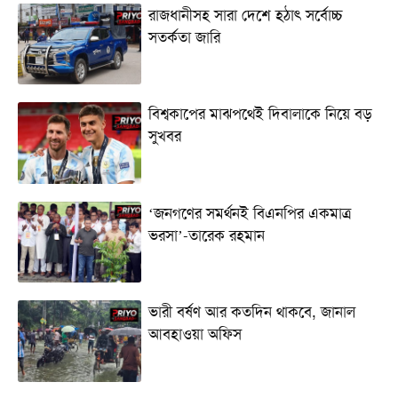
রাজধানীসহ সারা দেশে হঠাৎ সর্বোচ্চ
সতর্কতা জা‌রি
বিশ্বকাপের মাঝপথেই দিবালাকে নিয়ে বড়
সুখবর
‘জনগণের সমর্থনই বিএনপির একমাত্র
ভরসা’-তারেক রহমান
ভারী বর্ষণ আর কতদিন থাকবে, জানাল
আবহাওয়া অফিস