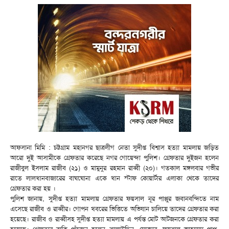
আফসানা মিমি : চট্টগ্রাম মহানগর ছাত্রলীগ নেতা সুদীপ্ত বিশ্বাস হত্যা মামলায় জড়িত
আরো দুই আসামীকে গ্রেফতার করেছে নগর গোয়েন্দা পুলিশ। গ্রেফতার দুইজন হলেন
রাজীবুল ইসলাম রাজীব (২১) ও মামুনুর রহমান রাব্বী (২০)। গতকাল মঙ্গলবার গভীর
রাতে লালখানবাজারের বাঘঘোনা একে খান স্টাফ কোয়ার্টার এলাকা থেকে তাদের
গ্রেফতার করা হয় ।
পুলিশ জানায়, সুদীপ্ত হত্যা মামলায় গ্রেফতার ফয়সাল নূর পাপ্পুর জবানবন্দিতে নাম
এসেছে রাজীব ও রাব্বীর। গোপন খবরের ভিত্তিতে অভিযান চালিয়ে তাদের গ্রেফতার করা
হয়েছে। রাজীব ও রাব্বীসহ সুদীপ্ত হত্যা মামলায় এ পর্যন্ত মোট আটজনকে গ্রেফতার করা