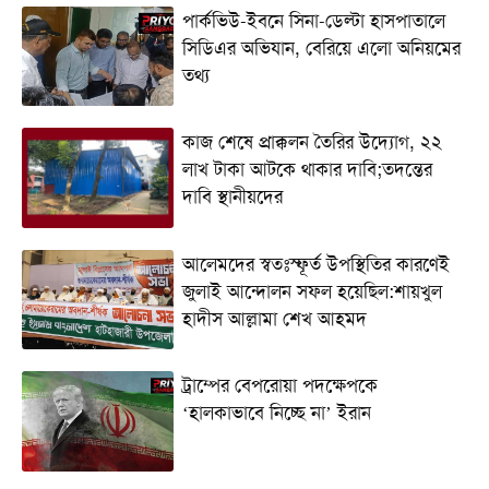
পার্কভিউ-ইবনে সিনা-ডেল্টা হাসপাতালে
সিডিএর অভিযান, বেরিয়ে এলো অনিয়মের
তথ্য
কাজ শেষে প্রাক্কলন তৈরির উদ্যোগ, ২২
লাখ টাকা আটকে থাকার দাবি;তদন্তের
দাবি স্থানীয়দের
আলেমদের স্বতঃস্ফূর্ত উপস্থিতির কারণেই
জুলাই আন্দোলন সফল হয়েছিল:শায়খুল
হাদীস আল্লামা শেখ আহমদ
ট্রাম্পের বেপরোয়া পদক্ষেপকে
‘হালকাভাবে নিচ্ছে না’ ইরান