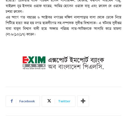
হয়েছে। গ্রেফতার বাকি পাঁচজন হলেন সালাউদ্দিন, মোক্তার, ফয়সাল আহমেদ পাপ্পু,
খাইরুল নূর ইসলাম ওরফে খায়ের, আমির হোসেন ওরফে বাবু এবং রুবেল দে ওরফে
চশমা রুবেল।
এর আগে গত বছরের ৬ অক্টোবর নগরের দক্ষিণ নালাপাড়ার বাসা থেকে ডেকে নিয়ে
পিটিয়ে হত্যা করা হয় নগর ছাত্রলীগের সহ-সম্পাদক সুদীপ্ত বিশ্বাসকে। এ ঘটনায় সুদীপ্তর
বাবা বাবুল বিশ্বাস বাদী হয়ে অজ্ঞাত পরিচয় সাত-আটজনকে আসামি করে মামলা
(নং-৮(১০)১৭) করেন।
Facebook
Twitter