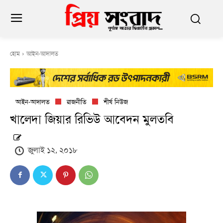
হোম
আইন-আদালত
আইন-আদালত
রাজনীতি
শীর্ষ নিউজ
খালেদা জিয়ার রিভিউ আবেদন মুলতবি
জুলাই ১২, ২০১৮