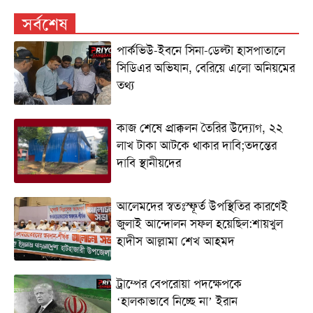
সর্বশেষ
পার্কভিউ-ইবনে সিনা-ডেল্টা হাসপাতালে
সিডিএর অভিযান, বেরিয়ে এলো অনিয়মের
তথ্য
কাজ শেষে প্রাক্কলন তৈরির উদ্যোগ, ২২
লাখ টাকা আটকে থাকার দাবি;তদন্তের
দাবি স্থানীয়দের
আলেমদের স্বতঃস্ফূর্ত উপস্থিতির কারণেই
জুলাই আন্দোলন সফল হয়েছিল:শায়খুল
হাদীস আল্লামা শেখ আহমদ
ট্রাম্পের বেপরোয়া পদক্ষেপকে
‘হালকাভাবে নিচ্ছে না’ ইরান