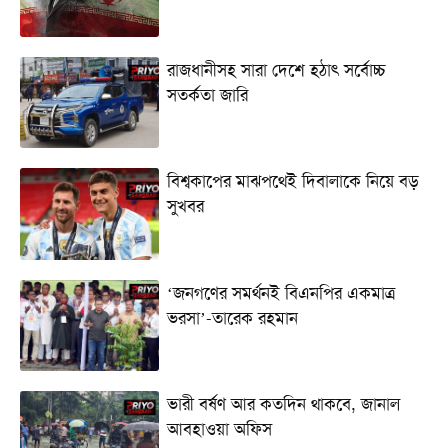
রাজধানীসহ সারা দেশে হঠাৎ সর্বোচ্চ
সতর্কতা জা‌রি
বিশ্বকাপের মাঝপথেই দিবালাকে নিয়ে বড়
সুখবর
‘জনগণের সমর্থনই বিএনপির একমাত্র
ভরসা’-তারেক রহমান
ভারী বর্ষণ আর কতদিন থাকবে, জানাল
আবহাওয়া অফিস