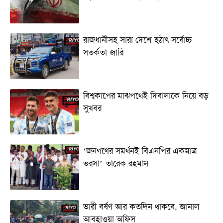
রাজধানীসহ সারা দেশে হঠাৎ সর্বোচ্চ
সতর্কতা জা‌রি
বিশ্বকাপের মাঝপথেই দিবালাকে নিয়ে বড়
সুখবর
‘জনগণের সমর্থনই বিএনপির একমাত্র
ভরসা’-তারেক রহমান
ভারী বর্ষণ আর কতদিন থাকবে, জানাল
আবহাওয়া অফিস