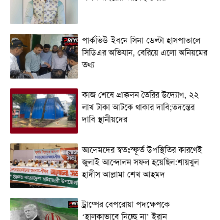
পার্কভিউ-ইবনে সিনা-ডেল্টা হাসপাতালে
সিডিএর অভিযান, বেরিয়ে এলো অনিয়মের
তথ্য
কাজ শেষে প্রাক্কলন তৈরির উদ্যোগ, ২২
লাখ টাকা আটকে থাকার দাবি;তদন্তের
দাবি স্থানীয়দের
আলেমদের স্বতঃস্ফূর্ত উপস্থিতির কারণেই
জুলাই আন্দোলন সফল হয়েছিল:শায়খুল
হাদীস আল্লামা শেখ আহমদ
ট্রাম্পের বেপরোয়া পদক্ষেপকে
‘হালকাভাবে নিচ্ছে না’ ইরান