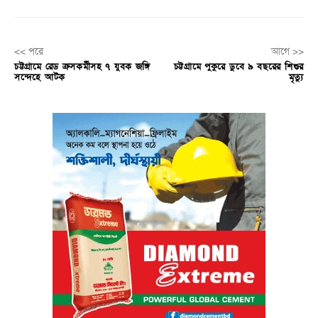
<< পরে
আগে >>
চট্টগ্রামে রেড ক্রসকর্মীসহ ৭ যুবক জঙ্গি
চট্টগ্রামে পুকুরে ডুবে ৯ বছরের শিশুর
সন্দেহে আটক
মৃত্যু