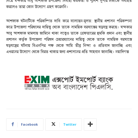
নিয়ে খন্দকার আবু আশফাক উপজেলা নির্বাহী কর্মকর্তা ও পুলিশ সুপার ঢাকাকে অবহিত
করলেও তারা কোন উদ্যোগ গ্রহণ করেননি।
আশফাক ঘটনাটিকে পরিকল্পিত দাবি করে বলেছেন-মূলত: স্থানীয় প্রশাসন পরিকল্পনা
করে উপজেলা পরিষদের দায়িত্ব থেকে তাকে সাময়িক বরখাস্তের ষড়যন্ত্র করছে। খন্দকার
আবু আশফাক মামলায় জামিনে থাকা সত্ত্বেও তাকে গ্রেফতারের হুমকি প্রদান এবং স্থানীয়
প্রশাসন কর্তৃক উপজেলা পরিষদ চেয়ারম্যানের দায়িত্ব থেকে তাকে সাময়িক বরখাস্তে
ষড়যন্ত্রের ঘটনায় বিএনপির পক্ষ থেকে আমি তীব্র নিন্দা ও প্রতিবাদ জানাচ্ছি এবং
এধরনের উদ্যোগ থেকে বিরত থাকার জন্য প্রশাসনের প্রতি আহবান জানাচ্ছি। নয়াদিগন্ত
Facebook
Twitter