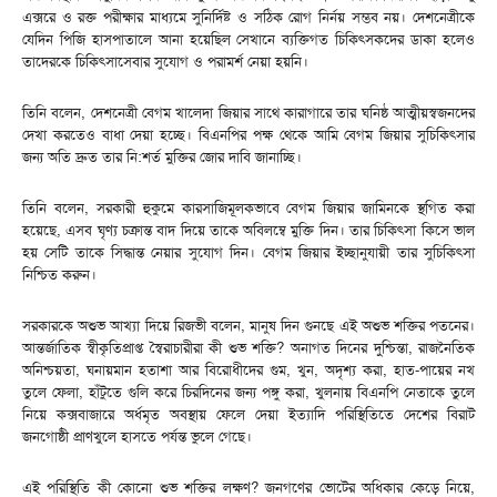
এক্সরে ও রক্ত পরীক্ষার মাধ্যমে সুনির্দিষ্ট ও সঠিক রোগ নির্নয় সম্ভব নয়। দেশনেত্রীকে
যেদিন পিজি হাসপাতালে আনা হয়েছিল সেখানে ব্যক্তিগত চিকিৎসকদের ডাকা হলেও
তাদেরকে চিকিৎসাসেবার সুযোগ ও পরামর্শ নেয়া হয়নি।
তিনি বলেন, দেশনেত্রী বেগম খালেদা জিয়ার সাথে কারাগারে তার ঘনিষ্ঠ আত্মীয়স্বজনদের
দেখা করতেও বাধা দেয়া হচ্ছে। বিএনপির পক্ষ থেকে আমি বেগম জিয়ার সুচিকিৎসার
জন্য অতি দ্রুত তার নি:শর্ত মুক্তির জোর দাবি জানাচ্ছি।
তিনি বলেন, সরকারী হুকুমে কারসাজিমূলকভাবে বেগম জিয়ার জামিনকে স্থগিত করা
হয়েছে, এসব ঘৃণ্য চক্রান্ত বাদ দিয়ে তাকে অবিলম্বে মুক্তি দিন। তার চিকিৎসা কিসে ভাল
হয় সেটি তাকে সিদ্ধান্ত নেয়ার সুযোগ দিন। বেগম জিয়ার ইচ্ছানুযায়ী তার সুচিকিৎসা
নিশ্চিত করুন।
সরকারকে অশুভ আখ্যা দিয়ে রিজভী বলেন, মানুষ দিন গুনছে এই অশুভ শক্তির পতনের।
আন্তর্জাতিক স্বীকৃতিপ্রাপ্ত স্বৈরাচারীরা কী শুভ শক্তি? অনাগত দিনের দুশ্চিন্তা, রাজনৈতিক
অনিশ্চয়তা, ঘনায়মান হতাশা আর বিরোধীদের গুম, খুন, অদৃশ্য করা, হাত-পায়ের নখ
তুলে ফেলা, হাঁটুতে গুলি করে চিরদিনের জন্য পঙ্গু করা, খুলনায় বিএনপি নেতাকে তুলে
নিয়ে কক্সবাজারে অর্ধমৃত অবস্থায় ফেলে দেয়া ইত্যাদি পরিস্থিতিতে দেশের বিরাট
জনগোষ্ঠী প্রাণখুলে হাসতে পর্যন্ত ভুলে গেছে।
এই পরিস্থিতি কী কোনো শুভ শক্তির লক্ষণ? জনগণের ভোটের অধিকার কেড়ে নিয়ে,