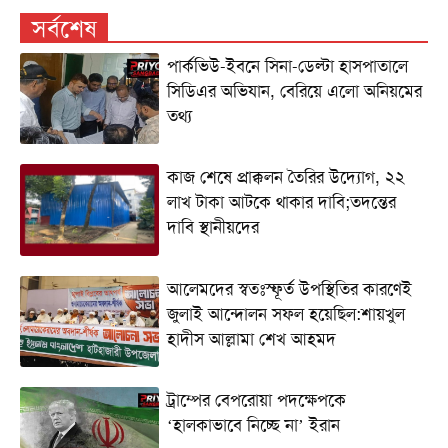
সর্বশেষ
পার্কভিউ-ইবনে সিনা-ডেল্টা হাসপাতালে
সিডিএর অভিযান, বেরিয়ে এলো অনিয়মের
তথ্য
কাজ শেষে প্রাক্কলন তৈরির উদ্যোগ, ২২
লাখ টাকা আটকে থাকার দাবি;তদন্তের
দাবি স্থানীয়দের
আলেমদের স্বতঃস্ফূর্ত উপস্থিতির কারণেই
জুলাই আন্দোলন সফল হয়েছিল:শায়খুল
হাদীস আল্লামা শেখ আহমদ
ট্রাম্পের বেপরোয়া পদক্ষেপকে
‘হালকাভাবে নিচ্ছে না’ ইরান