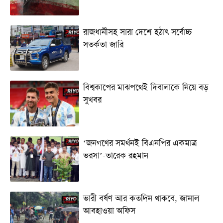
রাজধানীসহ সারা দেশে হঠাৎ সর্বোচ্চ
সতর্কতা জা‌রি
বিশ্বকাপের মাঝপথেই দিবালাকে নিয়ে বড়
সুখবর
‘জনগণের সমর্থনই বিএনপির একমাত্র
ভরসা’-তারেক রহমান
ভারী বর্ষণ আর কতদিন থাকবে, জানাল
আবহাওয়া অফিস