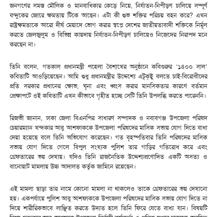
জনগণের সমস্ত মৌলিক ও মানবাধিকার কেড়ে নিয়ে, নির্যাতন-নিপীড়ণ চালিয়ে সম্পূর্ণ
বন্দুকের জোরে ক্ষমতায় টিকে আছেন। এটা কী শুভ শক্তির পরিচয় বহন করে? এখন
রাষ্ট্রক্ষমতাকে আরো দীর্ঘ মেয়াদে ভোগ করার স্বপ্নে দেশের জাতীয়তাবাদী শক্তিকে নির্মূল
করতে জেলজুলুম ও বিভিন্ন কায়দায় নির্যাতন-নিপীড়ণ চালিয়েও নিজেদের নিরাপদ মনে
করছেন না।
তিনি বলেন, গতকাল প্রধানমন্ত্রী পহেলা বৈশাখের অনুষ্ঠানে কবিগুরুর ‘১৪০০ সাল’
কবিতাটি আওড়িয়েছেন। আমি শুধু প্রধানমন্ত্রীর উদ্দেশ্যে এটুক্ইু বলতে চাই-বিরোধীদের
প্রতি সরকার প্রধানের ক্ষোভ, ঘৃনা এবং ধ্বংস করার মানসিকতার কারণে বর্তমান
প্রেক্ষাপটে ওই কবিতাটি এখন কীভাবে গৃহীত হচ্ছে সেটি তিনি উপলব্ধি করতে পারেননি।
রিজভী জানান, ঢাকা জেলা বিএনপির সাধারণ সম্পাদক ও নবাবগঞ্জ উপজেলা পরিষদ
চেয়ারম্যান খন্দকার আবু আশফাককে উপজেলা পরিষদের মাসিক সভায় যোগ দিতে বাধা
দেয়া হয়েছে বলে তিনি অভিযোগ করেছেন। গত বৃহস্পতিবার তিনি পরিষদের মাসিক
সভায় যোগ দিতে গেলে বিপুল সংখ্যক পুলিশ তার গাড়ির গতিরোধ করে এবং
গ্রেফতারের ভয় দেখায়। যদিও তিনি রাজনৈতিক উদ্দেশ্যপ্রণোদিত একটি অসত্য ও
বানোয়াট মামলায় উচ্চ আদালত কর্তৃক জামিনে রয়েছেন।
এই মামলা ছাড়া তার নামে কোনো মামলা না থাকলেও তাকে গ্রেফতারের ভয় দেখানো
হয়। একপর্যায়ে পুলিশ আবু আশফাককে উপজেলা পরিষদের মাসিক সভায় যোগ দিতে না
দিয়ে শারীরিকভাবে লাঞ্ছিত করতে উদ্যত হলে তিনি ফিরে যেতে বাধ্য যান। বিষয়টি