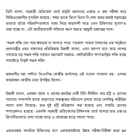
তিনি বলেন, সরকারী মেডিকেল বোর্ড মামুলি প্রহসনের এক্সরে ও রক্ত পরীক্ষা করে
ফিজিওথেরাপীর সুপারিশ করেছে। অথচ তাকে তিলে তিলে নি:শেষ করার জন্যই ষড়যন্ত্রের
মাধ্যমে তাঁকে পরিকল্পিতভাবে সাজা দিয়ে কারাবন্দী করে এখন চিকিৎসার সুযোগও
দেয়া হচ্ছে না। এটা জাতীয়তাবাদী শক্তিকে ধ্বংস করতে বহুমুখী চক্রান্তের অংশ।
‘অশুভ শক্তি যেন আর ক্ষমতায় না আসতে পারে’ গতকাল পহেলা বৈশাখের এক অনুষ্ঠানে
প্রধানমন্ত্রীর এমন বক্তব্যের প্রতিক্রিয়ায় রিজভী বলেন, এখন জনগণ মনে করে দেশের
সবচেয়ে বড় অশুভ শক্তি বর্তমান মহাজোট সরকার। ভোটারবিহীন অগণতান্ত্রিক শক্তি হচ্ছে
সবচাইতে নিকৃষ্ট অশুভ শক্তি।
রাজধানীর নয়া পল্টনে বিএনপির কেন্দ্রীয় কার্যালয়ে এই সংবাদ সম্মেলন হয়। এসময়
কয়েকজন কেন্দ্রীয় নেতা উপস্থিত ছিলেন।
রিজভী বলেন, একজন বয়স্ক ও দেশের জনপ্রিয় নেত্রী যিনি দীর্ঘদিন ধরে হাঁটু ও চোখের
সমস্যার পাশাপাশি তাকে কারাগারে অস্বাস্থ্যকর পরিবেশে রাখায় আরো বেশকিছু শারীরিক
সমস্য দেখা দিয়েছে। তার দুই হাঁটু প্রতিস্থাপন করা হয়েছে এবং সম্প্রতি চোখের
অপারেশনও হয়েছে। এমনকি সরকারী মেডিকেলের চিকিৎসক বোর্ড বলেছে তার এক্স-রে
রিপোর্টগুলোতে দেখা যাচ্ছে ঘাড়ে ও কোমরের হাড়ে সমস্যা আছে।
এমতাবস্থায় আধুনিক চিকিৎসার যুগে এমআরআইসহ উন্নত পরীক্ষা-নিরীক্ষা ছাড়া শুধু