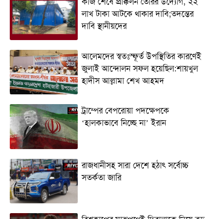
কাজ শেষে প্রাক্কলন তৈরির উদ্যোগ, ২২
লাখ টাকা আটকে থাকার দাবি;তদন্তের
দাবি স্থানীয়দের
আলেমদের স্বতঃস্ফূর্ত উপস্থিতির কারণেই
জুলাই আন্দোলন সফল হয়েছিল:শায়খুল
হাদীস আল্লামা শেখ আহমদ
ট্রাম্পের বেপরোয়া পদক্ষেপকে
‘হালকাভাবে নিচ্ছে না’ ইরান
রাজধানীসহ সারা দেশে হঠাৎ সর্বোচ্চ
সতর্কতা জা‌রি