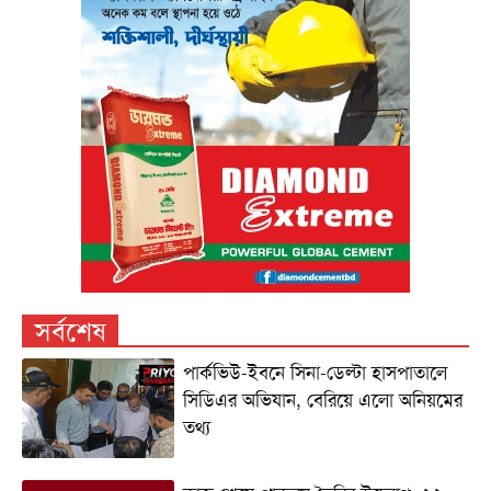
সর্বশেষ
পার্কভিউ-ইবনে সিনা-ডেল্টা হাসপাতালে
সিডিএর অভিযান, বেরিয়ে এলো অনিয়মের
তথ্য