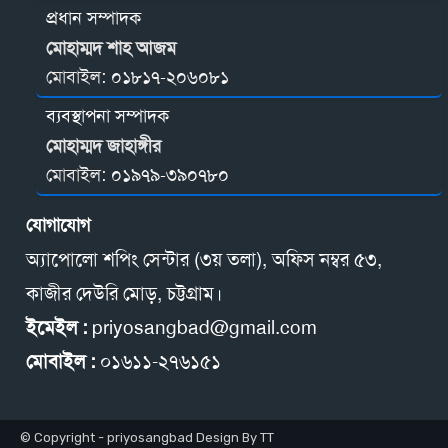
প্রধান সম্পাদক
মোহাম্মদ শাহ আজম
মোবাইল:
০১৮১৭-২০৬০৮১
ব্যবস্থাপনা সম্পাদক
মোহাম্মদ জাহাঙ্গীর
মোবাইল:
০১৯৭৯-৩৯০৭৮০
যোগাযোগ
অ্যাপোলো শপিং সেন্টার (৩য় তলা), অফিস নম্বর ৫৩,
কাজীর দেউরি মোড়, চট্টগ্রাম।
ইমেইল :
priyosangbad@gmail.com
মোবাইল :
০১৬১১-২৭৬১৫১
© Copyright - priyosangbad Design By TT