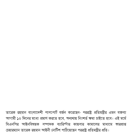
তারেক রহমান বাংলাদেশী পাসপোর্ট বর্জন করেছেন- পররাষ্ট্র প্রতিমন্ত্রীর এমন বক্তব্য
আগামী ১০ দিনের মধ্যে প্রমাণ করতে হবে, অন্যথায় নিঃশর্ত ক্ষমা চাইতে হবে। এই মর্মে
বিএনপির আইনবিষয়ক সম্পাদক ব্যারিস্টার কায়সার কামালের মাধ্যমে ভারপ্রাপ্ত
চেয়ারম্যান তারেক রহমান আইনী নোটিশ পাঠিয়েছেন পররাষ্ট্র প্রতিমন্ত্রীর প্রতি।