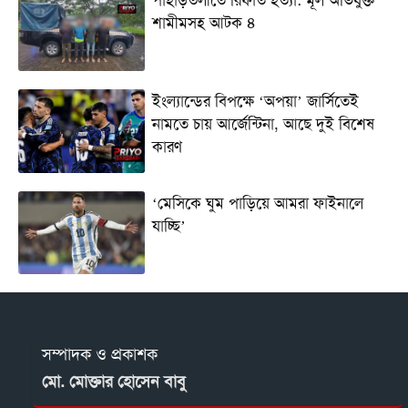
শামীমসহ আটক ৪
ইংল্যান্ডের বিপক্ষে ‘অপয়া’ জার্সিতেই
নামতে চায় আর্জেন্টিনা, আছে দুই বিশেষ
কারণ
‘মেসিকে ঘুম পাড়িয়ে আমরা ফাইনালে
যাচ্ছি’
সম্পাদক ও প্রকাশক
মো. মোক্তার হোসেন বাবু