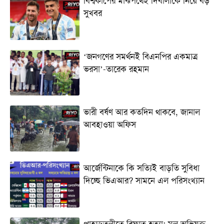
বিশ্বকাপের মাঝপথেই দিবালাকে নিয়ে বড়
সুখবর
‘জনগণের সমর্থনই বিএনপির একমাত্র
ভরসা’-তারেক রহমান
ভারী বর্ষণ আর কতদিন থাকবে, জানাল
আবহাওয়া অফিস
আর্জেন্টিনাকে কি সত্যিই বাড়তি সুবিধা
দিচ্ছে ভিএআর? সামনে এল পরিসংখ্যান
পাহাড়তলীতে রিফাত হত্যা: মূল অভিযুক্ত