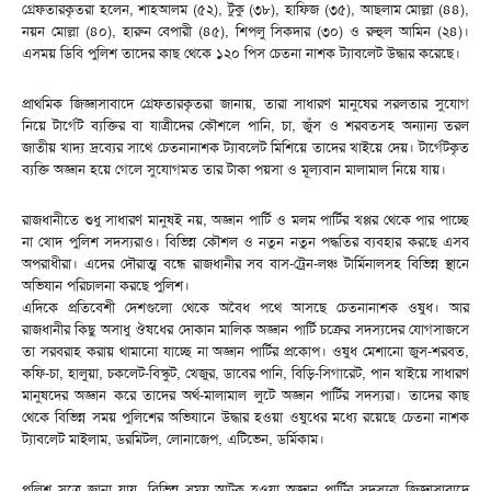
গ্রেফতারকৃতরা হলেন, শাহআলম (৫২), টুকু (৩৮), হাফিজ (৩৫), আছলাম মোল্লা (৪৪),
নয়ন মোল্লা (৪০), হারুন বেপারী (৪৫), শিপলু সিকদার (৩০) ও রুহুল আমিন (২৪)।
এসময় ডিবি পুলিশ তাদের কাছ থেকে ১২০ পিস চেতনা নাশক ট্যাবলেট উদ্ধার করেছে।
প্রাথমিক জিজ্ঞাসাবাদে গ্রেফতারকৃতরা জানায়, তারা সাধারণ মানুষের সরলতার সুযোগ
নিয়ে টার্গেট ব্যক্তির বা যাত্রীদের কৌশলে পানি, চা, জুঁস ও শরবতসহ অন্যান্য তরল
জাতীয় খাদ্য দ্রব্যের সাথে চেতনানাশক ট্যাবলেট মিশিয়ে তাদের খাইয়ে দেয়। টার্গেটকৃত
ব্যক্তি অজ্ঞান হয়ে গেলে সুযোগমত তার টাকা পয়সা ও মূল্যবান মালামাল নিয়ে যায়।
রাজধানীতে শুধু সাধারণ মানুষই নয়, অজ্ঞান পার্টি ও মলম পার্টির খপ্পর থেকে পার পাচ্ছে
না খোদ পুলিশ সদস্যরাও। বিভিন্ন কৌশল ও নতুন নতুন পদ্ধতির ব্যবহার করছে এসব
অপরাধীরা। এদের দৌরাত্ম বন্ধে রাজধানীর সব বাস-ট্রেন-লঞ্চ টার্মিনালসহ বিভিন্ন স্থানে
অভিযান পরিচালনা করছে পুলিশ।
এদিকে প্রতিবেশী দেশগুলো থেকে অবৈধ পথে আসছে চেতনানাশক ওষুধ। আর
রাজধানীর কিছু অসাধু ঔষধের দোকান মালিক অজ্ঞান পার্টি চক্রের সদস্যদের যোগসাজসে
তা সরবরাহ করায় থামানো যাচ্ছে না অজ্ঞান পার্টির প্রকোপ। ওষুধ মেশানো জুস-শরবত,
কফি-চা, হালুয়া, চকলেট-বিস্কুট, খেজুর, ডাবের পানি, বিড়ি-সিগারেট, পান খাইয়ে সাধারণ
মানুষদের অজ্ঞান করে তাদের অর্থ-মালামাল লুটে অজ্ঞান পার্টির সদস্যরা। তাদের কাছ
থেকে বিভিন্ন সময় পুলিশের অভিযানে উদ্ধার হওয়া ওষুধের মধ্যে রয়েছে চেতনা নাশক
ট্যাবলেট মাইলাম, ডরমিটল, লোনাজেপ, এটিভেন, ডর্মিকাম।
পুলিশ সুত্রে জানা যায়, বিভিন্ন সময় আটক হওয়া অজ্ঞান পার্টির সদস্যরা জিজ্ঞাসাবাদে