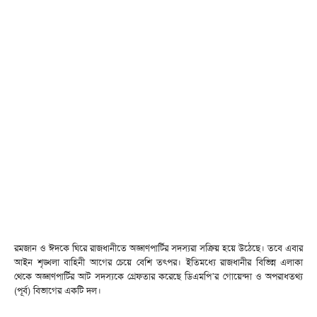
রমজান ও ঈদকে ঘিরে রাজধানীতে অজ্ঞাণপার্টির সদস্যরা সক্রিয় হয়ে উঠেছে। তবে এবার
আইন শৃঙ্খলা বাহিনী আগের চেয়ে বেশি তৎপর। ইতিমধ্যে রাজধানীর বিভিন্ন এলাকা
থেকে অজ্ঞাণপার্টির আট সদস্যকে গ্রেফতার করেছে ডিএমপি’র গোয়েন্দা ও অপরাধতথ্য
(পূর্ব) বিভাগের একটি দল।