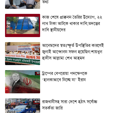
তথ্য
কাজ শেষে প্রাক্কলন তৈরির উদ্যোগ, ২২
লাখ টাকা আটকে থাকার দাবি;তদন্তের
দাবি স্থানীয়দের
আলেমদের স্বতঃস্ফূর্ত উপস্থিতির কারণেই
জুলাই আন্দোলন সফল হয়েছিল:শায়খুল
হাদীস আল্লামা শেখ আহমদ
ট্রাম্পের বেপরোয়া পদক্ষেপকে
‘হালকাভাবে নিচ্ছে না’ ইরান
রাজধানীসহ সারা দেশে হঠাৎ সর্বোচ্চ
সতর্কতা জা‌রি