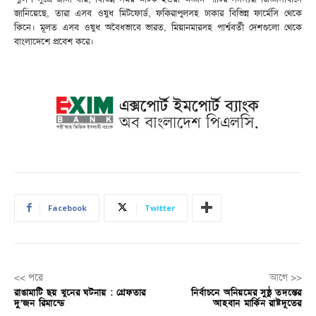
জানিয়েছে, তারা এসব ওষুধ মিটফোর্ড, ফকিরাপুলসহ ঢাকার বিভিন্ন ফার্মেসি থেকে
কিনে। মূলত এসব ওষুধ অবৈধভাবে ভারত, মিয়ানমারসহ পার্শ্ববর্তী দেশগুলো থেকে
বাংলাদেশে প্রবেশ করে।
Facebook
Twitter
<< পরে
আগে >>
রাঙামাটি ছয় খুনের ঘটনায় : গ্রেফতার
নির্বাচনে অনিয়মের সুষ্ঠু তদন্তের
দু’জন রিমান্ডে
আহবান মার্কিন রাষ্টদূতের