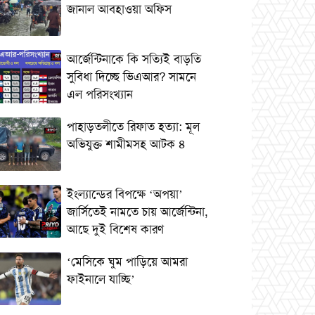
জানাল আবহাওয়া অফিস
আর্জেন্টিনাকে কি সত্যিই বাড়তি
সুবিধা দিচ্ছে ভিএআর? সামনে
এল পরিসংখ্যান
পাহাড়তলীতে রিফাত হত্যা: মূল
অভিযুক্ত শামীমসহ আটক ৪
ইংল্যান্ডের বিপক্ষে ‘অপয়া’
জার্সিতেই নামতে চায় আর্জেন্টিনা,
আছে দুই বিশেষ কারণ
‘মেসিকে ঘুম পাড়িয়ে আমরা
ফাইনালে যাচ্ছি’