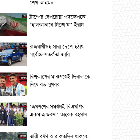
শেখ আহমদ
ট্রাম্পের বেপরোয়া পদক্ষেপকে
‘হালকাভাবে নিচ্ছে না’ ইরান
রাজধানীসহ সারা দেশে হঠাৎ
সর্বোচ্চ সতর্কতা জা‌রি
বিশ্বকাপের মাঝপথেই দিবালাকে
নিয়ে বড় সুখবর
‘জনগণের সমর্থনই বিএনপির
একমাত্র ভরসা’-তারেক রহমান
ভারী বর্ষণ আর কতদিন থাকবে,