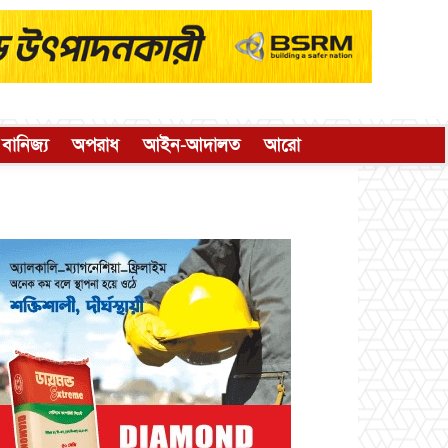
বানিজ্য
অপরাধ
আইন-আদালত
আরো