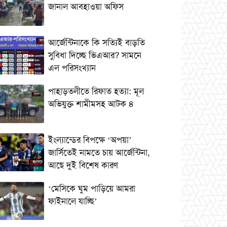
জানাল আবহাওয়া অফিস
আর্জেন্টিনাকে কি সত্যিই বাড়তি
সুবিধা দিচ্ছে ভিএআর? সামনে
এল পরিসংখ্যান
পাহাড়তলীতে রিফাত হত্যা: মূল
অভিযুক্ত শামীমসহ আটক ৪
ইংল্যান্ডের বিপক্ষে ‘অপয়া’
জার্সিতেই নামতে চায় আর্জেন্টিনা,
আছে দুই বিশেষ কারণ
‘মেসিকে ঘুম পাড়িয়ে আমরা
ফাইনালে যাচ্ছি’