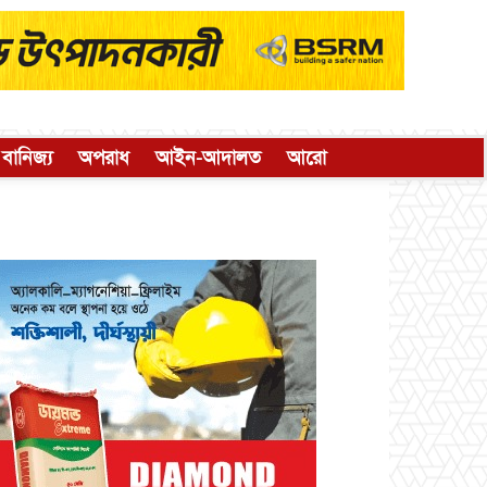
বানিজ্য
অপরাধ
আইন-আদালত
আরো