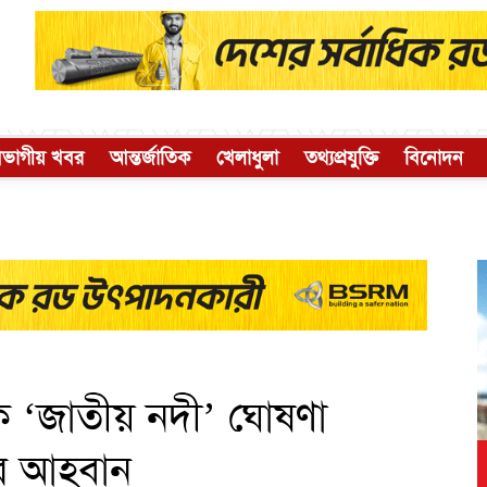
িভাগীয় খবর
আন্তর্জাতিক
খেলাধুলা
তথ্যপ্রযুক্তি
বিনোদন
ীকে ‘জাতীয় নদী’ ঘোষণা
ের আহবান