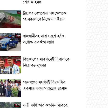
শেখ আহমদ
ট্রাম্পের বেপরোয়া পদক্ষেপকে
‘হালকাভাবে নিচ্ছে না’ ইরান
রাজধানীসহ সারা দেশে হঠাৎ
সর্বোচ্চ সতর্কতা জা‌রি
বিশ্বকাপের মাঝপথেই দিবালাকে
নিয়ে বড় সুখবর
‘জনগণের সমর্থনই বিএনপির
একমাত্র ভরসা’-তারেক রহমান
ভারী বর্ষণ আর কতদিন থাকবে,