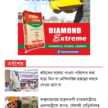
সর্বশেষ
শ্রমিকের বকেয়া পাওনা পরিশোধ করা
ছাড়া মিল বা মেশিনারিজ হস্তান্তর করতে
দেওয়া হবে না
কক্সবাজারের মহেশখালী মাতারবাড়ীতে
প্রধানমন্ত্রীকে স্বাগত, টেকসই বেড়িবাঁধসহ