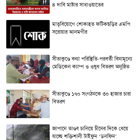
৪ দাবি মাষ্টার সাখাওয়াতের
মাতৃবিয়োগে শোকাহত ফটিকছড়ির এমপি
সরোয়ার আলমগীর
সীতাকুণ্ডে বন্যা পরিস্থিতি-পরবর্তী বিনামূল্যে
মেডিকেল ক্যাম্প ও ওষুধ বিতরণ অনুষ্ঠিত
সীতাকুণ্ডে ১৭০ সংগঠনকে ৩০ হাজার চারা
বিতরণ
জাপানে তাণ্ডব চালিয়ে চীনের দিকে ধেয়ে
যাচ্ছে শক্তিশালী টাইফুন ‘ডলফিন’