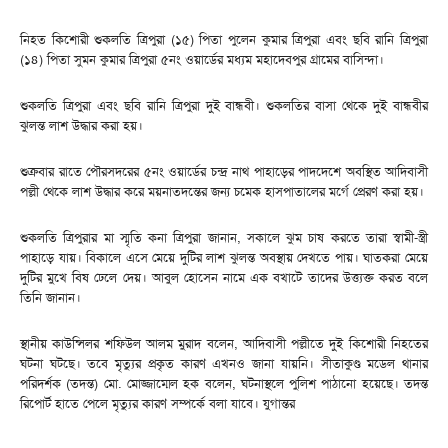
নিহত কিশোরী শুকলতি ত্রিপুরা (১৫) পিতা পুলেন কুমার ত্রিপুরা এবং ছবি রানি ত্রিপুরা
(১৪) পিতা সুমন কুমার ত্রিপুরা ৫নং ওয়ার্ডের মধ্যম মহাদেবপুর গ্রামের বাসিন্দা।
শুকলতি ত্রিপুরা এবং ছবি রানি ত্রিপুরা দুই বান্ধবী। শুকলতির বাসা থেকে দুই বান্ধবীর
ঝুলন্ত লাশ উদ্ধার করা হয়।
শুক্রবার রাতে পৌরসদরের ৫নং ওয়ার্ডের চন্দ্র নাথ পাহাড়ের পাদদেশে অবস্থিত আদিবাসী
পল্লী থেকে লাশ উদ্ধার করে ময়নাতদন্তের জন্য চমেক হাসপাতালের মর্গে প্রেরণ করা হয়।
শুকলতি ত্রিপুরার মা স্মৃতি কনা ত্রিপুরা জানান, সকালে ঝুম চাষ করতে তারা স্বামী-স্ত্রী
পাহাড়ে যায়। বিকালে এসে মেয়ে দুটির লাশ ঝুলন্ত অবস্থায় দেখতে পায়। ঘাতকরা মেয়ে
দুটির মুখে বিষ ঢেলে দেয়। আবুল হোসেন নামে এক বখাটে তাদের উত্ত্যক্ত করত বলে
তিনি জানান।
স্থানীয় কাউন্সিলর শফিউল আলম মুরাদ বলেন, আদিবাসী পল্লীতে দুই কিশোরী নিহতের
ঘটনা ঘটছে। তবে মৃত্যুর প্রকৃত কারণ এখনও জানা যায়নি। সীতাকুণ্ড মডেল থানার
পরিদর্শক (তদন্ত) মো. মোজ্জাম্মেল হক বলেন, ঘটনাস্থলে পুলিশ পাঠানো হয়েছে। তদন্ত
রিপোর্ট হাতে পেলে মৃত্যুর কারণ সম্পর্কে বলা যাবে। যুগান্তর