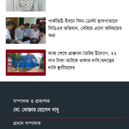
পার্কভিউ-ইবনে সিনা-ডেল্টা হাসপাতালে
সিডিএর অভিযান, বেরিয়ে এলো অনিয়মের
তথ্য
কাজ শেষে প্রাক্কলন তৈরির উদ্যোগ, ২২
লাখ টাকা আটকে থাকার দাবি;তদন্তের
দাবি স্থানীয়দের
সম্পাদক ও প্রকাশক
মো. মোক্তার হোসেন বাবু
প্রধান সম্পাদক