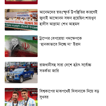
আলেমদের স্বতঃস্ফূর্ত উপস্থিতির কারণেই
জুলাই আন্দোলন সফল হয়েছিল:শায়খুল
হাদীস আল্লামা শেখ আহমদ
ট্রাম্পের বেপরোয়া পদক্ষেপকে
‘হালকাভাবে নিচ্ছে না’ ইরান
রাজধানীসহ সারা দেশে হঠাৎ সর্বোচ্চ
সতর্কতা জা‌রি
বিশ্বকাপের মাঝপথেই দিবালাকে নিয়ে বড়
সুখবর