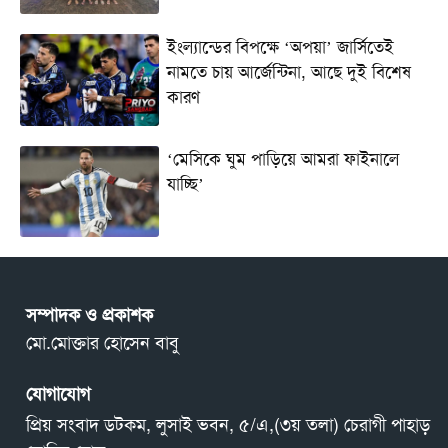
ইংল্যান্ডের বিপক্ষে ‘অপয়া’ জার্সিতেই
নামতে চায় আর্জেন্টিনা, আছে দুই বিশেষ
কারণ
‘মেসিকে ঘুম পাড়িয়ে আমরা ফাইনালে
যাচ্ছি’
সম্পাদক ও প্রকাশক
মো.মোক্তার হোসেন বাবু
যোগাযোগ
প্রিয় সংবাদ ডটকম, লুসাই ভবন, ৫/এ,(৩য় তলা) চেরাগী পাহাড়