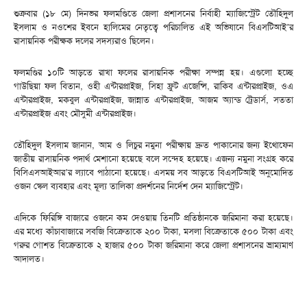
শুক্রবার (১৮ মে) দিনভর ফলমণ্ডিতে জেলা প্রশাসনের নির্বাহী ম্যাজিস্ট্রেট তৌহিদুল
ইসলাম ও নওশের ইবনে হালিমের নেতৃত্বে পরিচালিত এই অভিযানে বিএসটিআই’র
রাসায়নিক পরীক্ষক দলের সদস্যরাও ছিলেন।
ফলমণ্ডির ১০টি আড়তে রাখা ফলের রাসায়নিক পরীক্ষা সম্পন্ন হয়। এগুলো হচ্ছে
গাউছিয়া ফল বিতান, ওহী এন্টারপ্রাইজ, সিহা ফ্রুট এজেন্সি, রাকিব এন্টারপ্রাইজ, ওএ
এন্টারপ্রাইজ, মকবুল এন্টারপ্রাইজ, জান্নাত এন্টারপ্রাইজ, আজম অ্যান্ড ট্রেডার্স, সততা
এন্টারপ্রাইজ এবং মৌসুমী এন্টারপ্রাইজ।
তৌহিদুল ইসলাম জানান, আম ও লিচুর নমুনা পরীক্ষায় দ্রুত পাকানোর জন্য ইথোফেন
জাতীয় রাসায়নিক পদার্থ মেশানো হয়েছে বলে সন্দেহ হয়েছে। এজন্য নমুনা সংগ্রহ করে
বিসিএসআইআর’র ল্যাবে পাঠানো হয়েছে। এসময় সব আড়তে বিএসটিআই অনুমোদিত
ওজন স্কেল ব্যবহার এবং মূল্য তালিকা প্রদর্শনের নির্দেশ দেন ম্যাজিস্ট্রেট।
এদিকে ফিরিঙ্গি বাজারে ওজনে কম দেওয়ায় তিনটি প্রতিষ্ঠানকে জরিমানা করা হয়েছে।
এর মধ্যে কাঁচাবাজারে সবজি বিক্রেতাকে ২০০ টাকা, মসলা বিক্রেতাকে ৫০০ টাকা এবং
গরুর গোশত বিক্রেতাকে ২ হাজার ৫০০ টাকা জরিমানা করে জেলা প্রশাসনের ভ্রাম্যমাণ
আদালত।