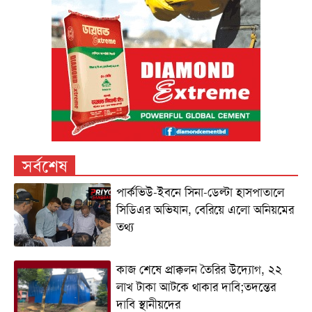
সর্বশেষ
পার্কভিউ-ইবনে সিনা-ডেল্টা হাসপাতালে
সিডিএর অভিযান, বেরিয়ে এলো অনিয়মের
তথ্য
কাজ শেষে প্রাক্কলন তৈরির উদ্যোগ, ২২
লাখ টাকা আটকে থাকার দাবি;তদন্তের
দাবি স্থানীয়দের