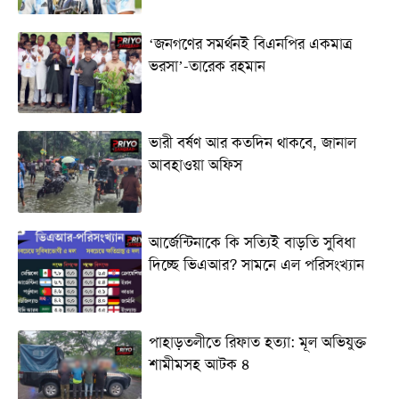
‘জনগণের সমর্থনই বিএনপির একমাত্র
ভরসা’-তারেক রহমান
ভারী বর্ষণ আর কতদিন থাকবে, জানাল
আবহাওয়া অফিস
আর্জেন্টিনাকে কি সত্যিই বাড়তি সুবিধা
দিচ্ছে ভিএআর? সামনে এল পরিসংখ্যান
পাহাড়তলীতে রিফাত হত্যা: মূল অভিযুক্ত
শামীমসহ আটক ৪