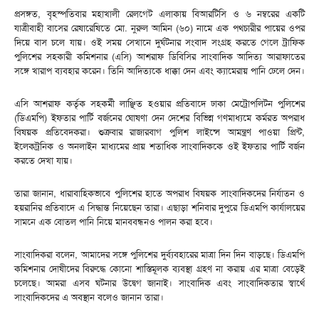
প্রসঙ্গত, বৃহস্পতিবার মহাখালী রেলগেট এলাকায় বিআরটিসি ও ৬ নম্বরের একটি
যাত্রীবাহী বাসের রেষারেষিতে মো. নুরুল আমিন (৬০) নামে এক পথচারীর পায়ের ওপর
দিয়ে বাস চলে যায়। ওই সময় সেখানে দুর্ঘটনার সংবাদ সংগ্রহ করতে গেলে ট্রাফিক
পুলিশের সহকারী কমিশনার (এসি) আশরাফ ডিবিসির সাংবাদিক আদিত্য আরাফাতের
সঙ্গে খারাপ ব্যবহার করেন। তিনি আদিত্যকে ধাক্কা দেন এবং ক্যামেরায় পানি ঢেলে দেন।
এসি আশরাফ কর্তৃক সহকর্মী লাঞ্ছিত হওয়ার প্রতিবাদে ঢাকা মেট্রোপলিটন পুলিশের
(ডিএমপি) ইফতার পার্টি বর্জনের ঘোষণা দেন দেশের বিভিন্ন গণমাধ্যমে কর্মরত অপরাধ
বিষয়ক প্রতিবেদকরা। শুক্রবার রাজারবাগ পুলিশ লাইন্সে আমন্ত্রণ পাওয়া প্রিন্ট,
ইলেকট্রনিক ও অনলাইন মাধ্যমের প্রায় শতাধিক সাংবাদিককে ওই ইফতার পার্টি বর্জন
করতে দেখা যায়।
তারা জানান, ধারাবাহিকভাবে পুলিশের হাতে অপরাধ বিষয়ক সাংবাদিকদের নির্যাতন ও
হয়রানির প্রতিবাদে এ সিদ্ধান্ত নিয়েছেন তারা। এছাড়া শনিবার দুপুরে ডিএমপি কার্যালয়ের
সামনে এক বোতল পানি নিয়ে মানববন্ধনও পালন করা হবে।
সাংবাদিকরা বলেন, আমাদের সঙ্গে পুলিশের দুর্ব্যবহারের মাত্রা দিন দিন বাড়ছে। ডিএমপি
কমিশনার দোষীদের বিরুদ্ধে কোনো শাস্তিমূলক ব্যবস্থা গ্রহণ না করায় এর মাত্রা বেড়েই
চলেছে। আমরা এসব ঘটনার উদ্বেগ জানাই। সাংবাদিক এবং সাংবাদিকতার স্বার্থে
সাংবাদিকদের এ অবস্থান বলেও জানান তারা।