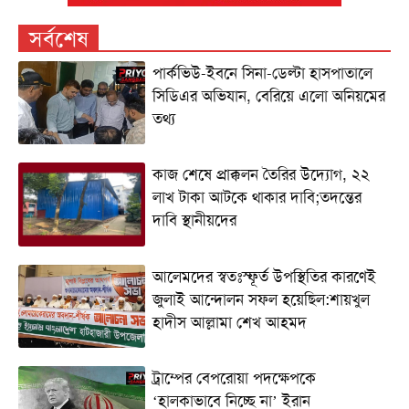
সর্বশেষ
পার্কভিউ-ইবনে সিনা-ডেল্টা হাসপাতালে
সিডিএর অভিযান, বেরিয়ে এলো অনিয়মের
তথ্য
কাজ শেষে প্রাক্কলন তৈরির উদ্যোগ, ২২
লাখ টাকা আটকে থাকার দাবি;তদন্তের
দাবি স্থানীয়দের
আলেমদের স্বতঃস্ফূর্ত উপস্থিতির কারণেই
জুলাই আন্দোলন সফল হয়েছিল:শায়খুল
হাদীস আল্লামা শেখ আহমদ
ট্রাম্পের বেপরোয়া পদক্ষেপকে
‘হালকাভাবে নিচ্ছে না’ ইরান