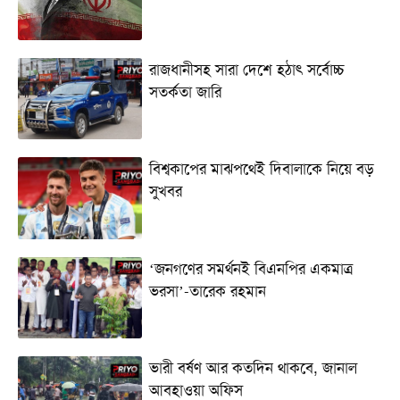
রাজধানীসহ সারা দেশে হঠাৎ সর্বোচ্চ
সতর্কতা জা‌রি
বিশ্বকাপের মাঝপথেই দিবালাকে নিয়ে বড়
সুখবর
‘জনগণের সমর্থনই বিএনপির একমাত্র
ভরসা’-তারেক রহমান
ভারী বর্ষণ আর কতদিন থাকবে, জানাল
আবহাওয়া অফিস