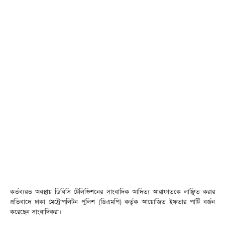
কর্তব্যরত অবস্থায় ডিবিসি টেলিভিশনের সাংবাদিক আদিত্য আরাফাতকে লাঞ্ছিত করার
প্রতিবাদে ঢাকা মেট্রোপলিটন পুলিশ (ডিএমপি) কর্তৃক আয়োজিত ইফতার পার্টি বর্জন
করেছেন সাংবাদিকরা।