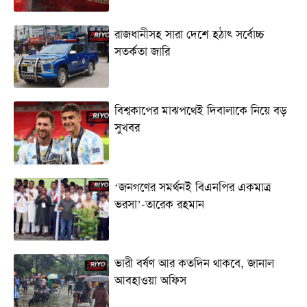
রাজধানীসহ সারা দেশে হঠাৎ সর্বোচ্চ
সতর্কতা জা‌রি
বিশ্বকাপের মাঝপথেই দিবালাকে নিয়ে বড়
সুখবর
‘জনগণের সমর্থনই বিএনপির একমাত্র
ভরসা’-তারেক রহমান
ভারী বর্ষণ আর কতদিন থাকবে, জানাল
আবহাওয়া অফিস