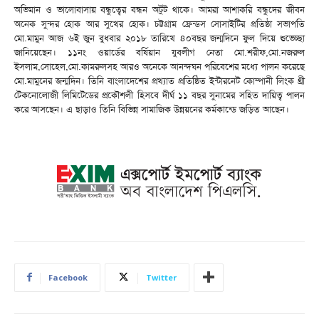
অভিমান ও ভালোবাসায় বন্ধুত্বের বন্ধন অটুট থাকে। আমরা আশাকরি বন্ধুদের জীবন
অনেক সুন্দর হোক আর সুখের হোক। চট্টগ্রাম ফ্রেন্ডস সোসাইটির প্রতিষ্ঠা সভাপতি
মো.মামুন আজ ৬ই জুন বুধবার ২০১৮ তারিখে ৪০বছর জন্মদিনে ফুল দিয়ে শুভেচ্ছা
জানিয়েছেন। ১১নং ওয়ার্ডের বর্ষিয়ান যুবলীগ নেতা মো.শরীফ,মো.নজরুল
ইসলাম,সোহেল,মো.কামরুলসহ আরও অনেকে আনন্দঘন পরিবেশের মধ্যে পালন করেছে
মো.মামুনের জন্মদিন। তিনি বাংলাদেশের প্রখ্যাত প্রতিষ্ঠিত ইন্টারনেট কোম্পানী লিংক থ্রী
টেকনোলোজী লিমিটেডের প্রকৌশলী হিসবে দীর্ঘ ১১ বছর সুনামের সহিত দায়িত্ব পালন
করে আসছেন। এ ছাড়াও তিনি বিভিন্ন সামাজিক উন্নয়নের কর্মকান্ডে জড়িত আছেন।
Facebook
Twitter