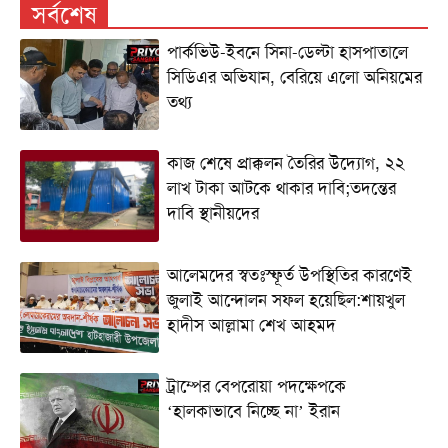
সর্বশেষ
পার্কভিউ-ইবনে সিনা-ডেল্টা হাসপাতালে
সিডিএর অভিযান, বেরিয়ে এলো অনিয়মের
তথ্য
কাজ শেষে প্রাক্কলন তৈরির উদ্যোগ, ২২
লাখ টাকা আটকে থাকার দাবি;তদন্তের
দাবি স্থানীয়দের
আলেমদের স্বতঃস্ফূর্ত উপস্থিতির কারণেই
জুলাই আন্দোলন সফল হয়েছিল:শায়খুল
হাদীস আল্লামা শেখ আহমদ
ট্রাম্পের বেপরোয়া পদক্ষেপকে
‘হালকাভাবে নিচ্ছে না’ ইরান