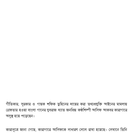
গীতিকার, সুরকার ও গায়ক শফিক তুহিনের দায়ের করা তথ্যপ্রযুক্তি আইনের মামলায়
গ্রেফতার হওয়া বাংলা গানের যুবরাজ খ্যাত জনপ্রিয় কণ্ঠশিল্পী আসিফ আকবর কারাগারে
অসুস্থ হয়ে পড়েছেন।
কারাসূত্রে জানা গেছে, কারাগারে আসিফকে সাধারণ সেলে রাখা হয়েছে। সেখানে তিনি