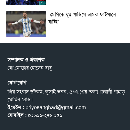
‘মেসিকে ঘুম পাড়িয়ে আমরা ফাইনালে
যাচ্ছি’
সম্পাদক ও প্রকাশক
মো.মোক্তার হোসেন বাবু
যোগাযোগ
প্রিয় সংবাদ ডটকম, লুসাই ভবন, ৫/এ,(৩য় তলা) চেরাগী পাহাড়
মোমিন রোড।
ইমেইল :
priyosangbad@gmail.com
মোবাইল :
০১৬১১-২৭৬ ১৫১