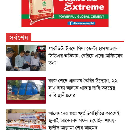
সর্বশেষ
পার্কভিউ-ইবনে সিনা-ডেল্টা হাসপাতালে
সিডিএর অভিযান, বেরিয়ে এলো অনিয়মের
তথ্য
কাজ শেষে প্রাক্কলন তৈরির উদ্যোগ, ২২
লাখ টাকা আটকে থাকার দাবি;তদন্তের
দাবি স্থানীয়দের
আলেমদের স্বতঃস্ফূর্ত উপস্থিতির কারণেই
জুলাই আন্দোলন সফল হয়েছিল:শায়খুল
হাদীস আল্লামা শেখ আহমদ