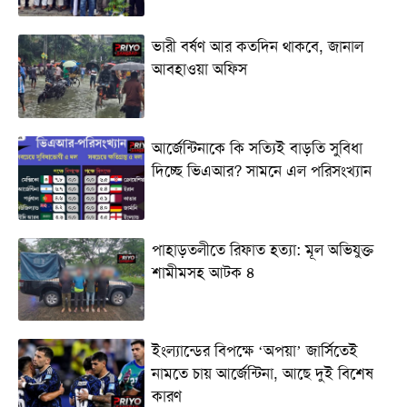
ভারী বর্ষণ আর কতদিন থাকবে, জানাল
আবহাওয়া অফিস
আর্জেন্টিনাকে কি সত্যিই বাড়তি সুবিধা
দিচ্ছে ভিএআর? সামনে এল পরিসংখ্যান
পাহাড়তলীতে রিফাত হত্যা: মূল অভিযুক্ত
শামীমসহ আটক ৪
ইংল্যান্ডের বিপক্ষে ‘অপয়া’ জার্সিতেই
নামতে চায় আর্জেন্টিনা, আছে দুই বিশেষ
কারণ