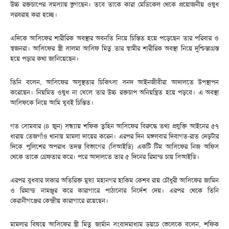
উচ্চ রক্তচাপের সমস্যায় ভুগছেন। তবে তাকে কারা মেডিকেল থেকে প্রয়োজনীয় ওষুধ
সরবরাহ করা হচ্ছে।
এদিকে আসিফের শারীরিক অবস্থার অবনতি নিয়ে চিন্তিত হয়ে পড়েছেন তার পরিবার ও
স্বজনরা। আসিফের স্ত্রী সালমা আসিফ মিতু তার স্বামীর শারীরিক অবস্থা নিয়ে দুশ্চিন্তাগ্রস্ত
হয়ে পড়ার কথা জানিয়েছেন।
তিনি বলেন, আসিফের অসুস্থতার চিকিৎসা সনদ আইনজীবীরা আদালতে উপস্থাপন
করেছেন। নিয়মিত ওষুধ না খেলে তার উচ্চ রক্তচাপ অনিয়ন্ত্রিত হয়ে পড়বে। এ অবস্থা
আসিফকে নিয়ে আমি খুবই চিন্তিত।
গত সোমবার (৪ জুন) সন্ধ্যায় শফিক তুহিন আসিফের বিরুদ্ধে তথ্য প্রযুক্তি আইনের ৫৭
ধারায় তেজগাঁও থানায় মামলা দায়ের করেন। এরপর দিন মঙ্গলবার দিবাগত-রাত দেড়টার
দিকে পুলিশের অপরাধ তদন্ত বিভাগের (সিআইডি) একটি টিম আসিফের নিজ অফিস
থেকে তাকে গ্রেফতার করে। পরে আদালতে তার ৫ দিনের রিমান্ড চায় সিআইডি।
এরপর বুধবার ঢাকার অতিরিক্ত মুখ্য মহানগর হাকিম কেশব রায় চৌধুরী আসিফের জামিন
ও রিমান্ড নামঞ্জুর করে কারাগারে পাঠানোর নির্দেশ দেয়। এরপর থেকে তিনি
কেরানীগঞ্জের কেন্দ্রীয় কারাগারে রয়েছেন।
মামলার বিষয়ে আসিফের স্ত্রী মিতু জার্মান সংবাদমাধ্যম ডয়চে ভেলেকে বলেন, শফিক