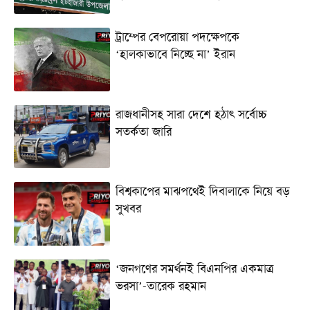
ট্রাম্পের বেপরোয়া পদক্ষেপকে
‘হালকাভাবে নিচ্ছে না’ ইরান
রাজধানীসহ সারা দেশে হঠাৎ সর্বোচ্চ
সতর্কতা জা‌রি
বিশ্বকাপের মাঝপথেই দিবালাকে নিয়ে বড়
সুখবর
‘জনগণের সমর্থনই বিএনপির একমাত্র
ভরসা’-তারেক রহমান