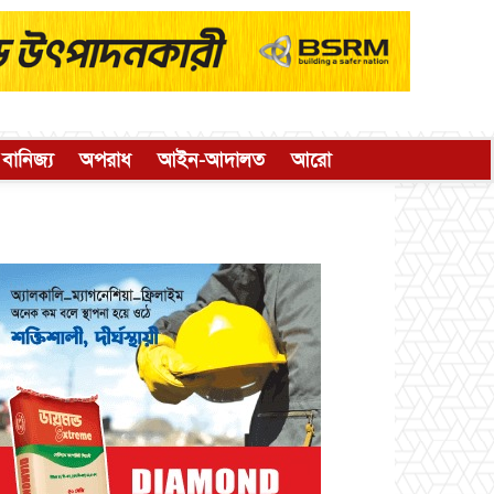
বানিজ্য
অপরাধ
আইন-আদালত
আরো