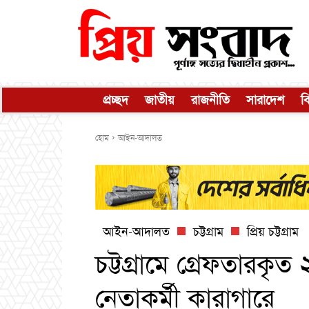
প্রচ্ছদ
জাতীয়
রাজনীতি
সারাদেশ
ব
হোম
আইন-আদালত
আইন-আদালত
চট্টগ্রাম
প্রিয় চট্টগ্রাম
চট্টগ্রামে গ্রেফতারকৃ
নেতাকর্মী কারাগারে