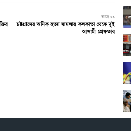
আগে >>
্তির
চট্টগ্রামের অনিক হত্যা মামলায় কলকাতা থেকে দুই
আসামী গ্রেফতার