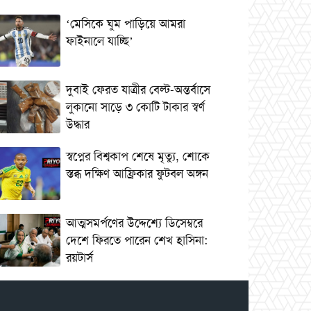
‘মেসিকে ঘুম পাড়িয়ে আমরা
ফাইনালে যাচ্ছি’
দুবাই ফেরত যাত্রীর বেল্ট-অন্তর্বাসে
লুকানো সাড়ে ৩ কোটি টাকার স্বর্ণ
উদ্ধার
স্বপ্নের বিশ্বকাপ শেষে মৃত্যু, শোকে
স্তব্ধ দক্ষিণ আফ্রিকার ফুটবল অঙ্গন
আত্মসমর্পণের উদ্দেশ্যে ডিসেম্বরে
দেশে ফিরতে পারেন শেখ হাসিনা:
রয়টার্স