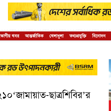
িভাগীয় খবর
আন্তর্জাতিক
খেলাধুলা
তথ্যপ্রযুক্তি
বিনোদন
ত ২১০‘জামায়াত-ছাত্রশিবির’র