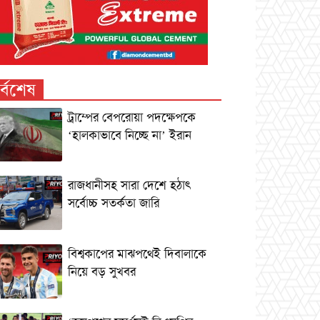
র্বশেষ
ট্রাম্পের বেপরোয়া পদক্ষেপকে
‘হালকাভাবে নিচ্ছে না’ ইরান
রাজধানীসহ সারা দেশে হঠাৎ
সর্বোচ্চ সতর্কতা জা‌রি
বিশ্বকাপের মাঝপথেই দিবালাকে
নিয়ে বড় সুখবর