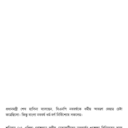
প্রধানমন্ত্রী শেখ হাসিনা বলেছেন, বিএনপি নববর্ষকে ধর্মীয় আবরণ দেয়ার চেষ্টা
করেছিলো। কিন্তু বাংলা নববর্ষ ধর্ম-বর্ণ নির্বিশেষে সকলের।
শনিবার (১৪ এপ্রিল) গণভবনে দলীয় নেতাকর্মীদের নববর্ষের শুভেচ্ছা বিনিময়ের সময়