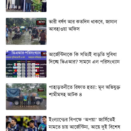
ভারী বর্ষণ আর কতদিন থাকবে, জানাল
আবহাওয়া অফিস
আর্জেন্টিনাকে কি সত্যিই বাড়তি সুবিধা
দিচ্ছে ভিএআর? সামনে এল পরিসংখ্যান
পাহাড়তলীতে রিফাত হত্যা: মূল অভিযুক্ত
শামীমসহ আটক ৪
ইংল্যান্ডের বিপক্ষে ‘অপয়া’ জার্সিতেই
নামতে চায় আর্জেন্টিনা, আছে দুই বিশেষ