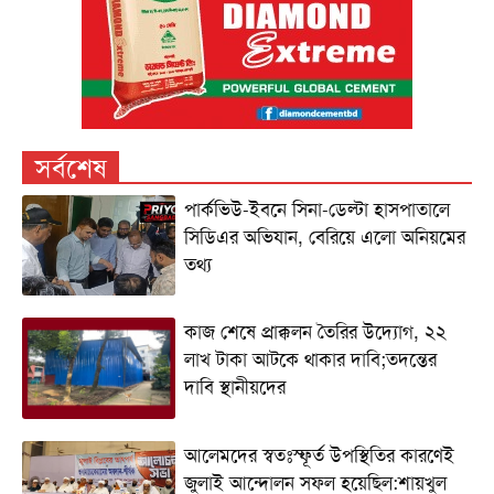
সর্বশেষ
পার্কভিউ-ইবনে সিনা-ডেল্টা হাসপাতালে
সিডিএর অভিযান, বেরিয়ে এলো অনিয়মের
তথ্য
কাজ শেষে প্রাক্কলন তৈরির উদ্যোগ, ২২
লাখ টাকা আটকে থাকার দাবি;তদন্তের
দাবি স্থানীয়দের
আলেমদের স্বতঃস্ফূর্ত উপস্থিতির কারণেই
জুলাই আন্দোলন সফল হয়েছিল:শায়খুল