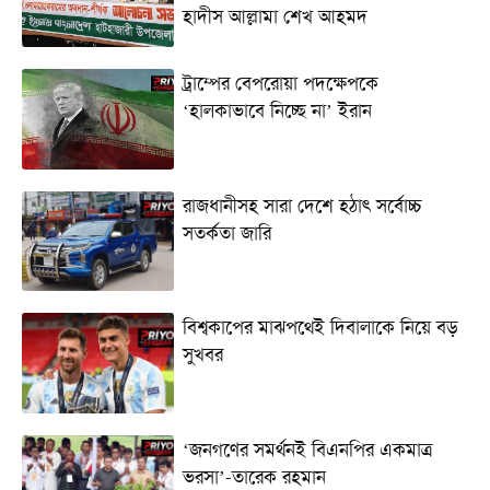
হাদীস আল্লামা শেখ আহমদ
ট্রাম্পের বেপরোয়া পদক্ষেপকে
‘হালকাভাবে নিচ্ছে না’ ইরান
রাজধানীসহ সারা দেশে হঠাৎ সর্বোচ্চ
সতর্কতা জা‌রি
বিশ্বকাপের মাঝপথেই দিবালাকে নিয়ে বড়
সুখবর
‘জনগণের সমর্থনই বিএনপির একমাত্র
ভরসা’-তারেক রহমান