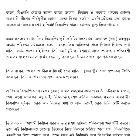
কারণ, বিএনপি নেতারা ভালো করেই জানেন, নির্বাচন ও সরকার গঠনের কৌশল
আওয়ামী লীগের শীর্ষস্থানীয় কোনো নেতা কিংবা বর্তমান এমপি-মন্ত্রীদের মাথা থেকে
আসবে না। একমাত্র শেখ হাসিনাই বিএনপির সামনে চ্যালেঞ্জ ছুড়ে দিতে পারেন।
এমন প্রসঙ্গের ব্যাখ্যা দিয়ে বিএনপির স্থায়ী কমিটির সদস্য লে. জেনারেল (অব.) মাহবুবুর
রহমান পরিবর্তন ডটকমকে বলেন, ‘রাজনৈতিক অভিজ্ঞতা থেকে শিখতে শিখতে শেখ
হাসিনা এখন প্রাজ্ঞ। বহির্বিশ্বেও তিনি মোটামুটি ক্যারিশমা দেখাতে পেরেছেন। প্রতিবেশী
ভারতের সঙ্গে যেমন সম্পর্কের বন্ধন দৃঢ় করেছেন। চীনের সঙ্গেও সুসম্পর্ক রেখেছেন।’
তিনি বলেন, ‘ভারত ও চীনকে দিয়েই শেখ হাসিনা যুক্তরাষ্ট্রের সঙ্গে সম্পর্কের উন্নতি
করেছেন। তিনি আগের চেয়ে এখন অনেক পরিপক্ক।’
এ বিষয়ে বিএনপি নেতা মেজর (অব.) আখতারুজ্জামান রঞ্জন পরিবর্তন ডটকমকে বলেন,
‘ভয় কিংবা আতঙ্কের কিছু নেই। নিঃসন্দেহে শেখ হাসিনা একচ্ছত্র ক্ষমতার অধিকারী।
বিএনপির দুর্বলতা হোক আর নিজের মেধা ও প্রজ্ঞা দিয়েই হোক তিনি সেটি করতে
পেরেছেন।’
তিনি বলেন, ‘আগামী নির্বাচন সরকার তার (শেখ হাসিনা) পরিকল্পনা অনুযায়ীই করবে।
তবে এই নির্বাচনকেও চ্যালেঞ্জ হিসেবে নিয়ে কিভাবে বেরিয়ে আসা যায়, বিএনপিকে
এখনই তা নিয়ে ভাবতে হবে। হতে পারে এই নির্বাচনই হবে বিএনপির বর্তমান দশা