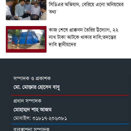
সিডিএর অভিযান, বেরিয়ে এলো অনিয়মের
তথ্য
কাজ শেষে প্রাক্কলন তৈরির উদ্যোগ, ২২
লাখ টাকা আটকে থাকার দাবি;তদন্তের
দাবি স্থানীয়দের
সম্পাদক ও প্রকাশক
মো. মোক্তার হোসেন বাবু
প্রধান সম্পাদক
মোহাম্মদ শাহ আজম
মোবাইল:
০১৮১৭-২০৬০৮১
ব্যবস্থাপনা সম্পাদক