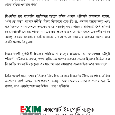
থেকে মুক্তির একমাত্র পথ।’
বিএনপির যুগ্ম মহাসচিব ব্যারিস্টার মাহবুব উদ্দিন খোকন পরিবর্তন ডটকমকে বলেন,
‘এটা তো সত্য, ব্যাপক দুর্নীতি, বিচার বিভাগকে হেয়প্রতিপন্ন, প্রশাসন যন্ত্রকে ভঙ্গুর এবং
রাষ্ট্র হিসেবে বাংলাদেশকে ভারতের কাছে নতজানু করার দায়ভার প্রধানমন্ত্রী শেখ হাসিনা
কোনোভাবেই এড়াতে পারেন না। একচ্ছত্র ক্ষমতার মাধ্যমে তিনি দেশে একদলীয় শাসন
ব্যবস্থা কায়েম করেছেন। সেদিক থেকে দেখলে তাকে আমাদের একমাত্র সমস্যা মনে
করাটা দোষের কিছু নয়।’
বিএনপিপন্থী বুদ্ধিজীবী হিসেবে পরিচিত গণস্বাস্থ্যের প্রতিষ্ঠাতা ডা. জাফরুল্লাহ চৌধুরী
পরিবর্তন ডটকমকে বলেন, ‘শেখ হাসিনাকে দেশের একমাত্র সমস্যা হিসেবে চিহ্নিত করা
বিএনপির আরেকটি বড় ভুল। এর মাধ্যমে তারা সমস্যাকে এককেন্দ্রিক করে ফেলেছে।’
তিনি পরামর্শ দেন, ‘শেখ হাসিনাকে নিয়ে চিন্তা না করে বিএনপির উচিত ঘর থেকে বেরিয়ে
জনগণের স্বার্থে তাদের পাশে প্রকাশ্যে অবস্থান নেয়া। ক্ষমতায় গেলে জনগণের জন্য কি
করবে, তাও এখনই স্পষ্ট করা উচিত।’ সূত্র : পরিবর্তন