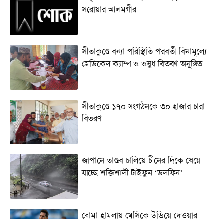
সরোয়ার আলমগীর
সীতাকুণ্ডে বন্যা পরিস্থিতি-পরবর্তী বিনামূল্যে
মেডিকেল ক্যাম্প ও ওষুধ বিতরণ অনুষ্ঠিত
সীতাকুণ্ডে ১৭০ সংগঠনকে ৩০ হাজার চারা
বিতরণ
জাপানে তাণ্ডব চালিয়ে চীনের দিকে ধেয়ে
যাচ্ছে শক্তিশালী টাইফুন ‘ডলফিন’
বোমা হামলায় মেসিকে উড়িয়ে দেওয়ার