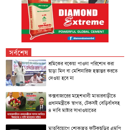
সর্বশেষ
শ্রমিকের বকেয়া পাওনা পরিশোধ করা
ছাড়া মিল বা মেশিনারিজ হস্তান্তর করতে
দেওয়া হবে না
কক্সবাজারের মহেশখালী মাতারবাড়ীতে
প্রধানমন্ত্রীকে স্বাগত, টেকসই বেড়িবাঁধসহ
৪ দাবি মাষ্টার সাখাওয়াতের
মাতৃবিয়োগে শোকাহত ফটিকছড়ির এমপি