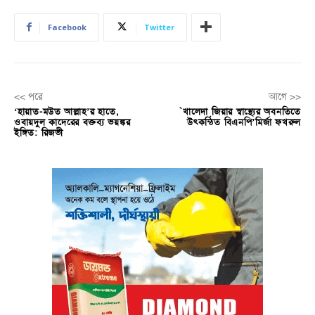
Facebook
Twitter
<< পরে
আগে >>
‘হায়াত-মউত আল্লাহ’র হাতে,
`খালেদা জিয়ার স্বাস্থ্যের অবনতিতে
ওবায়দুল কাদেরের বক্তব্য ভয়ঙ্কর
উৎকন্ঠিত বিএনপি’মির্জা ফখরুল
ইঙ্গিত: রিজভী