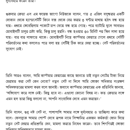
দুর্ব্যবহার করেন তারা।
শুক্রবার ক্রেতা এস এম ফয়েজ জাগো নিউজকে বলেন, গত ৫ এপ্রিল বসুন্ধরার একটি
দোকান থেকে হ্যান্ডসেটটি কিনে বক্স থেকে বের করার ৩ ঘণ্টার মাথায় হঠাৎ বন্ধ হয়ে
যায়। প্রথমে ভেবেছিলাম পকেটে চাপ খেয়ে বন্ধ হয়ে গেছে। পরে ব্যাটারি খুলে আবারও
মোবাইলটি চালুর চেষ্টা করি, কিন্তু চালু হয়নি। বন্ধ হওয়ার ৩০ মিনিট পর স্কিন সাদা হয়ে
যায়। বার বার লাফাতে থাকে। মোবাইলটি নিয়ে কাস্টমার কেয়ারে গেলে প্রথমে সেটটি
পরিবর্তনের কথা বললেও পরে বলা হয় সেটিই ঠিক করে দেয়া হচ্ছে। সেট পরিবর্তনের
সুযোগ নেই।
তিনি আরও বলেন, আমি কাস্টমার কেয়ারের কাছে জানতে চাই নতুন সেটের টাকা নিয়ে
মেরামত করা সেট কেন নেবো? নতুন সেট না দিলে আমি ভোক্তা অধিকার সংরক্ষণ
অধিদফতরের মামলা করব বলে জানাই। জবাবে কাস্টমার কেয়ারের এক প্রতিনিধি জানায়,
‘অভিযোগ করে লাভ নেই। কিছু হবে না। এগুলো কোনো বিষয় না। কত ক্রেতার সঙ্গে
এমন হল তারা কিছু বললো না, আপনি সাংবাদিক দেখে এমন করছেন।’
তিনি বলেন, শুধু নষ্ট সেট না, পাশাপাশি আমার সঙ্গে দুর্ব্যবহার ও তাচ্ছিল্য করে কথা
বলে। ফেসবুকে আমার পোস্ট দেখে রূপক নামে সিম্ফনির একজন কর্মকর্তা ফোন দিয়ে
নতুন সেট দেয়ার প্রতিশ্রুতি দেন, মামলা করতে নিষেধ করেন। তবে শিগগিরই ভোক্তা
অধিকার অধিদফতরে মামলা করব।