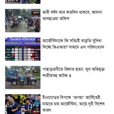
ভারী বর্ষণ আর কতদিন থাকবে, জানাল
আবহাওয়া অফিস
আর্জেন্টিনাকে কি সত্যিই বাড়তি সুবিধা
দিচ্ছে ভিএআর? সামনে এল পরিসংখ্যান
পাহাড়তলীতে রিফাত হত্যা: মূল অভিযুক্ত
শামীমসহ আটক ৪
ইংল্যান্ডের বিপক্ষে ‘অপয়া’ জার্সিতেই
নামতে চায় আর্জেন্টিনা, আছে দুই বিশেষ
কারণ