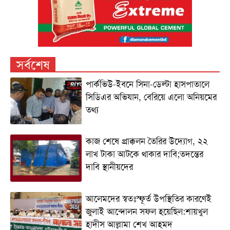
সর্বশেষ
পার্কভিউ-ইবনে সিনা-ডেল্টা হাসপাতালে
সিডিএর অভিযান, বেরিয়ে এলো অনিয়মের
তথ্য
কাজ শেষে প্রাক্কলন তৈরির উদ্যোগ, ২২
লাখ টাকা আটকে থাকার দাবি;তদন্তের
দাবি স্থানীয়দের
আলেমদের স্বতঃস্ফূর্ত উপস্থিতির কারণেই
জুলাই আন্দোলন সফল হয়েছিল:শায়খুল
হাদীস আল্লামা শেখ আহমদ