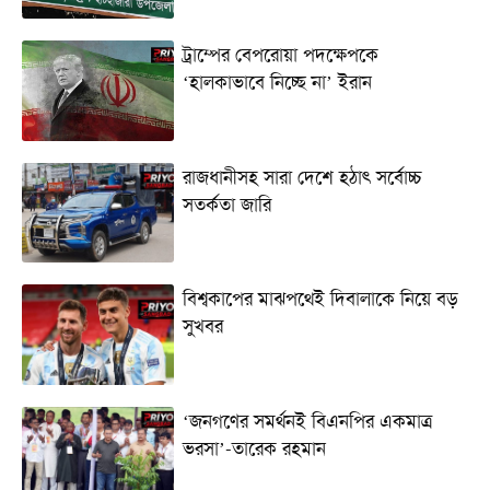
ট্রাম্পের বেপরোয়া পদক্ষেপকে
‘হালকাভাবে নিচ্ছে না’ ইরান
রাজধানীসহ সারা দেশে হঠাৎ সর্বোচ্চ
সতর্কতা জা‌রি
বিশ্বকাপের মাঝপথেই দিবালাকে নিয়ে বড়
সুখবর
‘জনগণের সমর্থনই বিএনপির একমাত্র
ভরসা’-তারেক রহমান