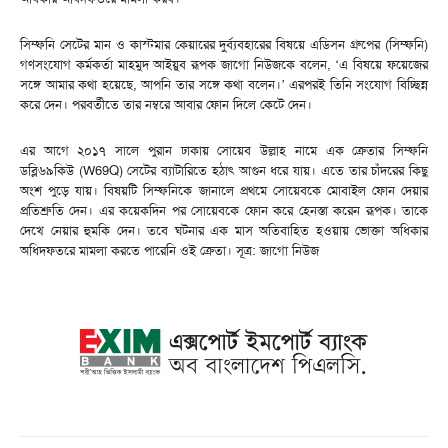
সিম্ফনি সেটের মান ও কাস্টমার কেয়ারের দুর্ব্যবহারের বিষয়ে এডিসন গ্রুপের (সিম্ফনি)
গণসংযোগ কর্মকর্তা মাহমুদ আইয়ুব রূপক জাগো নিউজকে বলেন, ‘এ বিষয়ে ফয়েজের
সঙ্গে আমার কথা হয়েছে, আপনি তার সঙ্গে কথা বলেন।’ এরপরই তিনি সংযোগ বিচ্ছিন্ন
করে দেন। পরবর্তীতে তার নম্বরে আবার ফোন দিলে কেটে দেন।
এর আগে ২০১৭ সালে পুরান ঢাকায় সোয়েব উল্লাহ নামে এক ক্রেতার সিম্ফনি
ডব্লি৬৯কিউ (W69Q) সেটের ব্যাটারিতে হঠাৎ আগুন ধরে যায়। এতে তার চাঁদরের কিছু
অংশ পুড়ে যায়। বিষয়টি সিম্ফনিকে জানালে প্রথমে সোয়েবকে মোবাইল ফোন দেয়ার
প্রতিশ্রুতি দেন। এর কয়েকদিন পর সোয়েবকে ফোন করে হেনস্তা করেন রূপক। তাকে
দেখে নেয়ার হুমকি দেন। তবে ঘটনার এক মাস অতিবাহিত হওয়ায় ভোক্তা অধিকার
অধিদফতরে মামলা করতে পারেনি ওই ক্রেতা। সূত্র: জাগো নিউজ