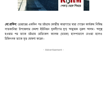
মো.রাকিব:
গ্রেপ্তারের একদিন পর চট্টগ্রাম কেন্দ্রীয় কারাগারে মারা গেছেন কার্যক্রম নিষিদ্ধ
সাতকানিয়া উপজেলার ঢেমশা ইউনিয়ন যুবলীগের যুগ্ম আহ্বায়ক নুরুল আলম। অসুস্থ
হওয়ার পর তাকে চট্টগ্রাম মেডিকেল কলেজ (চমেক) হাসপাতালে নেওয়া হলেও
চিকিৎসক তাকে মৃত ঘোষণা করেন।
- Advertisement -