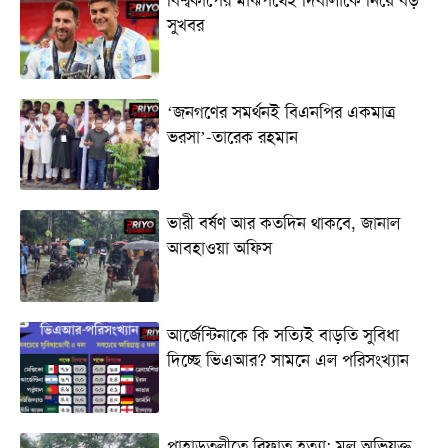
বিশ্বকাপের মাঝপথেই দিবালাকে নিয়ে বড়
সুখবর
‘জনগণের সমর্থনই বিএনপির একমাত্র
ভরসা’-তারেক রহমান
ভারী বর্ষণ আর কতদিন থাকবে, জানাল
আবহাওয়া অফিস
আর্জেন্টিনাকে কি সত্যিই বাড়তি সুবিধা
দিচ্ছে ভিএআর? সামনে এল পরিসংখ্যান
পাহাড়তলীতে রিফাত হত্যা: মূল অভিযুক্ত