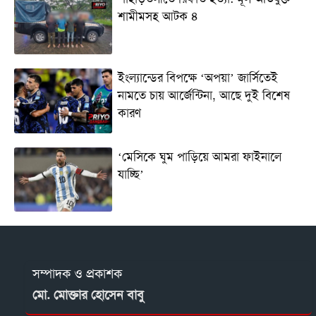
শামীমসহ আটক ৪
ইংল্যান্ডের বিপক্ষে ‘অপয়া’ জার্সিতেই
নামতে চায় আর্জেন্টিনা, আছে দুই বিশেষ
কারণ
‘মেসিকে ঘুম পাড়িয়ে আমরা ফাইনালে
যাচ্ছি’
সম্পাদক ও প্রকাশক
মো. মোক্তার হোসেন বাবু