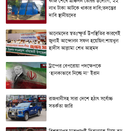
কাজ শেষে প্রাক্কলন তৈরির উদ্যোগ, ২২
লাখ টাকা আটকে থাকার দাবি;তদন্তের
দাবি স্থানীয়দের
আলেমদের স্বতঃস্ফূর্ত উপস্থিতির কারণেই
জুলাই আন্দোলন সফল হয়েছিল:শায়খুল
হাদীস আল্লামা শেখ আহমদ
ট্রাম্পের বেপরোয়া পদক্ষেপকে
‘হালকাভাবে নিচ্ছে না’ ইরান
রাজধানীসহ সারা দেশে হঠাৎ সর্বোচ্চ
সতর্কতা জা‌রি