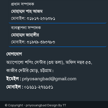
প্রধান সম্পাদক
মোহাম্মদ শাহ আজম
মোবাইল:
০১৮১৭-২০৬০৮১
ব্যবস্থাপনা সম্পাদক
মোহাম্মদ জাহাঙ্গীর
মোবাইল:
০১৯৭৯-৩৯০৭৮০
যোগাযোগ
অ্যাপোলো শপিং সেন্টার (৩য় তলা), অফিস নম্বর ৫৩,
কাজীর দেউরি মোড়, চট্টগ্রাম।
ইমেইল :
priyosangbad@gmail.com
মোবাইল :
০১৬১১-২৭৬১৫১
© Copyright - priyosangbad Design By TT