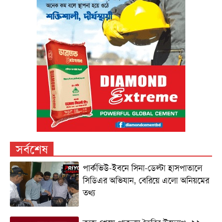
সর্বশেষ
পার্কভিউ-ইবনে সিনা-ডেল্টা হাসপাতালে
সিডিএর অভিযান, বেরিয়ে এলো অনিয়মের
তথ্য