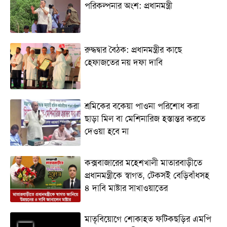
পরিকল্পনার অংশ: প্রধানমন্ত্রী
রুদ্ধদ্বার বৈঠক: প্রধানমন্ত্রীর কাছে
হেফাজতের নয় দফা দাবি
শ্রমিকের বকেয়া পাওনা পরিশোধ করা
ছাড়া মিল বা মেশিনারিজ হস্তান্তর করতে
দেওয়া হবে না
কক্সবাজারের মহেশখালী মাতারবাড়ীতে
প্রধানমন্ত্রীকে স্বাগত, টেকসই বেড়িবাঁধসহ
৪ দাবি মাষ্টার সাখাওয়াতের
মাতৃবিয়োগে শোকাহত ফটিকছড়ির এমপি