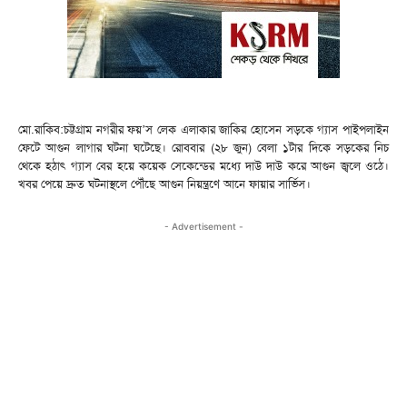
মো.রাকিব:চট্টগ্রাম নগরীর ফয়’স লেক এলাকার জাকির হোসেন সড়কে গ্যাস পাইপলাইন
ফেটে আগুন লাগার ঘটনা ঘটেছে। রোববার (২৮ জুন) বেলা ১টার দিকে সড়কের নিচ
থেকে হঠাৎ গ্যাস বের হয়ে কয়েক সেকেন্ডের মধ্যে দাউ দাউ করে আগুন জ্বলে ওঠে।
খবর পেয়ে দ্রুত ঘটনাস্থলে পৌঁছে আগুন নিয়ন্ত্রণে আনে ফায়ার সার্ভিস।
- Advertisement -