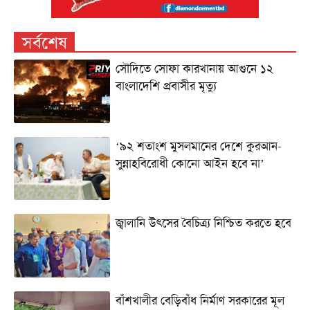
সর্বশেষ
সৌদিতে সোফা কারখানায় আগুনে ১২
বাংলাদেশি প্রবাসীর মৃত্যু
‘৯২ শতাংশ মুসলমানের দেশে কুরআন-
সুন্নাহবিরোধী কোনো আইন হবে না’
জ্বালানি উৎসের বৈচিত্র্য নিশ্চিত করতে হবে
বাঁশখালীর বেড়িবাঁধ নির্মাণ সরকারের মূল