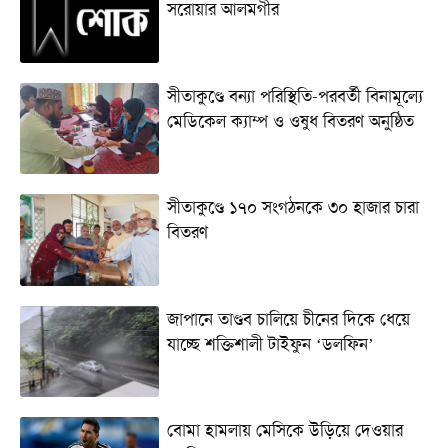
সরোয়ার আলমগীর
সীতাকুণ্ডে বন্যা পরিস্থিতি-পরবর্তী বিনামূল্যে
মেডিকেল ক্যাম্প ও ওষুধ বিতরণ অনুষ্ঠিত
সীতাকুণ্ডে ১৭০ সংগঠনকে ৩০ হাজার চারা
বিতরণ
জাপানে তাণ্ডব চালিয়ে চীনের দিকে ধেয়ে
যাচ্ছে শক্তিশালী টাইফুন ‘ডলফিন’
বোমা হামলায় মেসিকে উড়িয়ে দেওয়ার