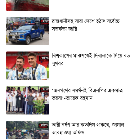
রাজধানীসহ সারা দেশে হঠাৎ সর্বোচ্চ
সতর্কতা জা‌রি
বিশ্বকাপের মাঝপথেই দিবালাকে নিয়ে বড়
সুখবর
‘জনগণের সমর্থনই বিএনপির একমাত্র
ভরসা’-তারেক রহমান
ভারী বর্ষণ আর কতদিন থাকবে, জানাল
আবহাওয়া অফিস