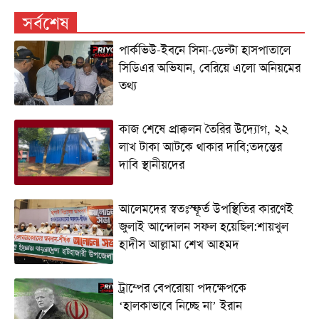
সর্বশেষ
পার্কভিউ-ইবনে সিনা-ডেল্টা হাসপাতালে
সিডিএর অভিযান, বেরিয়ে এলো অনিয়মের
তথ্য
কাজ শেষে প্রাক্কলন তৈরির উদ্যোগ, ২২
লাখ টাকা আটকে থাকার দাবি;তদন্তের
দাবি স্থানীয়দের
আলেমদের স্বতঃস্ফূর্ত উপস্থিতির কারণেই
জুলাই আন্দোলন সফল হয়েছিল:শায়খুল
হাদীস আল্লামা শেখ আহমদ
ট্রাম্পের বেপরোয়া পদক্ষেপকে
‘হালকাভাবে নিচ্ছে না’ ইরান