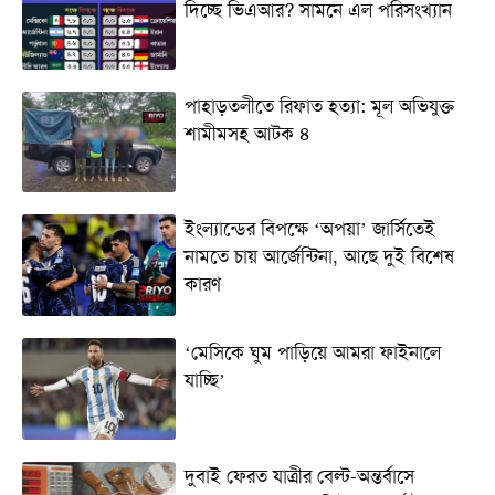
দিচ্ছে ভিএআর? সামনে এল পরিসংখ্যান
পাহাড়তলীতে রিফাত হত্যা: মূল অভিযুক্ত
শামীমসহ আটক ৪
ইংল্যান্ডের বিপক্ষে ‘অপয়া’ জার্সিতেই
নামতে চায় আর্জেন্টিনা, আছে দুই বিশেষ
কারণ
‘মেসিকে ঘুম পাড়িয়ে আমরা ফাইনালে
যাচ্ছি’
দুবাই ফেরত যাত্রীর বেল্ট-অন্তর্বাসে