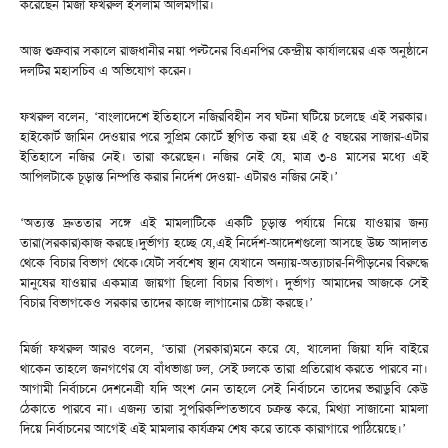
করেছেন মির্জা ফখরুল ইসলাম আলমগীর।
আজ শুক্রবার সকালে রাজধানীর নয়া পল্টনের বিএনপির কেন্দ্রীয় কার্যালয়ের এক অনুষ্ঠানে
দলটির মহাসচিব এ অভিযোগ করেন।
ফখরুল বলেন, ‘বাংলাদেশে ইতিহাসে নজিরবিহীন সব ঘটনা ঘটিয়ে চলেছে এই সরকার।
হাইকোর্ট জামিন দেওয়ার পরে সুপ্রিম কোর্টে স্থগিত করা হয় এই ৫ বছরের সাজার-এটার
ইতিহাসে নজির নেই। তারা করেছেন। নজির নেই যে, মাত্র ৩-৪ মাসের মধ্যে এই
আপিলটাকে চূড়ান্ত নিম্পত্তি করার নির্দেশ দেওয়া- এটারও নজির নেই।’
‘অত্যন্ত দ্রুততার সঙ্গে এই মামলাটিকে একটি চূড়ান্ত পর্যায়ে নিয়ে যাওয়ার জন্য
তারা(সরকার)কাজ করছে।দুর্ভাগ্য হচ্ছে যে,এই নির্দেশ-আদেশগুলো আসছে উচ্চ আদালত
থেকে বিচার বিভাগ থেকে।যেটা সর্বশেষ স্থান যেখানে অন্যায়-অত্যাচার-নিপীড়নের বিরুদ্ধে
মানুষের যাওয়ার একমাত্র জায়গা ছিলো বিচার বিভাগ। দুর্ভাগ্য আমাদের আজকে সেই
বিচার বিভাগকেও সরকার তাদের কাজে লাগানোর চেষ্টা করছে।’
মির্জা ফখরুল আরও বলেন, ‘তারা (সরকার)মনে করে যে, খালেদা জিয়া যদি বাইরে
থাকেন তাহলে জনগণের যে বাঁধভাঙা ঢল, সেই ঢলকে তারা প্রতিরোধ করতে পারবে না।
আগামী নির্বাচনে দেশনেত্রী যদি অংশ নেন তাহলে সেই নির্বাচনে তাদের ভরাডুবি কেউ
ঠেকাতে পারবে না। এজন্য তারা সুপরিকল্পিতভাবে চক্রন্ত করে, মিথ্যা সাজানো মামলা
দিয়ে নির্বাচনের আগেই এই মামলার কার্যক্রম শেষ করে তাকে কারাগারে পাঠিয়েছে।’