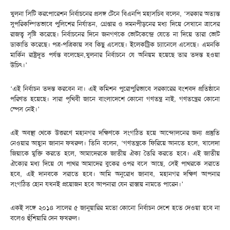
খুলনা সিটি করপোরেশন নির্বাচনের প্রসঙ্গ টেনে বিএনপি মহাসচিব বলেন, ‘সরকার অত্যন্ত
সুপরিকল্পিতভাবে পুলিশের নির্যাতন, গ্রেপ্তার ও দমনপীড়নের মধ্য দিয়ে সেখানে ত্রাসের
রাজত্ব সৃষ্টি করেছে। নির্বাচনের দিনে জনগণকে ভোটকেন্দ্রে যেতে না দিয়ে তারা ভোট
ডাকাতি করেছে। পত্র-পত্রিকায় সব কিছু এসেছে। ইলেকট্রিক চ্যানেলে এসেছে। এমনকি
মার্কিন রাষ্ট্রদূত পর্যন্ত বলেছেন,খুলনার নির্বাচনে যে অনিয়ম হয়েছে তার তদন্ত হওয়া
উচিৎ।’
‘এই নির্বাচন তদন্ত করবেন না। এই কমিশন পুরোপুরিভাবে সরকারের বংশবদ প্রতিষ্ঠানে
পরিণত হয়েছে। সারা পৃথিবী জানে বাংলাদেশে কোনো গণতন্ত্র নাই, গণতন্ত্রের কোনো
স্পেস নেই।’
এই অবস্থা থেকে উত্তরণে মহানগর দক্ষিণকে সংগঠিত হয়ে আন্দোলনের জন্য প্রস্তুতি
নেওয়ার আহ্বান জানান ফখরুল। তিনি বলেন, ‘গণতন্ত্রকে ফিরিয়ে আনতে হলে, খালেদা
জিয়াকে মুক্তি করতে হলে, আমাদেরকে জাতীয় ঐক্য তৈরি করতে হবে। এই জাতীয়
ঐক্যের মধ্য দিয়ে যে পাথর আমাদের বুকের ওপর বসে আছে, সেই পাথরকে সরাতে
হবে, এই দানবকে সরাতে হবে। আমি অনুরোধ জানাব, মহানগর দক্ষিণ আপনার
সংগঠিত হোন যখনই প্রয়োজন হবে আপনারা যেন রাস্তায় নামতে পারেন।’
একই সঙ্গে ২০১৪ সালের ৫ জানুয়ারির মতো কোনো নির্বাচন দেশে হতে দেওয়া হবে না
বলেও হুঁশিয়ারি দেন ফখরুল।