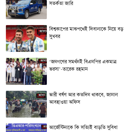
সতর্কতা জা‌রি
বিশ্বকাপের মাঝপথেই দিবালাকে নিয়ে বড়
সুখবর
‘জনগণের সমর্থনই বিএনপির একমাত্র
ভরসা’-তারেক রহমান
ভারী বর্ষণ আর কতদিন থাকবে, জানাল
আবহাওয়া অফিস
আর্জেন্টিনাকে কি সত্যিই বাড়তি সুবিধা