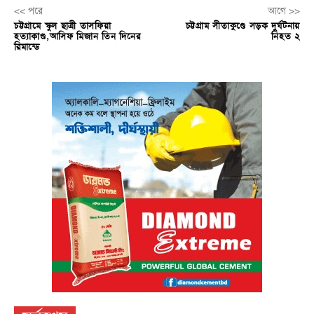
<< পরে
আগে >>
চট্টগ্রামে স্কুল ছাত্রী তাসফিয়া
চট্টগ্রাম সীতাকুণ্ডে সড়ক দুর্ঘটনায়
হত্যাকাণ্ড,আসিফ মিজান তিন দিনের
নিহত ২
রিমান্ডে