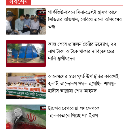
সর্বশেষ
পার্কভিউ-ইবনে সিনা-ডেল্টা হাসপাতালে
সিডিএর অভিযান, বেরিয়ে এলো অনিয়মের
তথ্য
কাজ শেষে প্রাক্কলন তৈরির উদ্যোগ, ২২
লাখ টাকা আটকে থাকার দাবি;তদন্তের
দাবি স্থানীয়দের
আলেমদের স্বতঃস্ফূর্ত উপস্থিতির কারণেই
জুলাই আন্দোলন সফল হয়েছিল:শায়খুল
হাদীস আল্লামা শেখ আহমদ
ট্রাম্পের বেপরোয়া পদক্ষেপকে
‘হালকাভাবে নিচ্ছে না’ ইরান