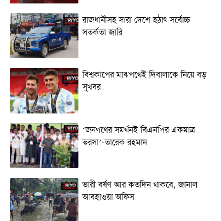
রাজধানীসহ সারা দেশে হঠাৎ সর্বোচ্চ
সতর্কতা জা‌রি
বিশ্বকাপের মাঝপথেই দিবালাকে নিয়ে বড়
সুখবর
‘জনগণের সমর্থনই বিএনপির একমাত্র
ভরসা’-তারেক রহমান
ভারী বর্ষণ আর কতদিন থাকবে, জানাল
আবহাওয়া অফিস