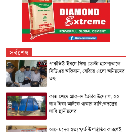
সর্বশেষ
পার্কভিউ-ইবনে সিনা-ডেল্টা হাসপাতালে
সিডিএর অভিযান, বেরিয়ে এলো অনিয়মের
তথ্য
কাজ শেষে প্রাক্কলন তৈরির উদ্যোগ, ২২
লাখ টাকা আটকে থাকার দাবি;তদন্তের
দাবি স্থানীয়দের
আলেমদের স্বতঃস্ফূর্ত উপস্থিতির কারণেই