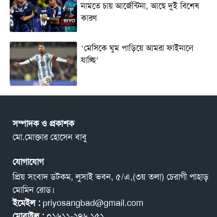
নামতে চায় আর্জেন্টিনা, আছে দুই বিশেষ
কারণ
‘মেসিকে ঘুম পাড়িয়ে আমরা ফাইনালে
যাচ্ছি’
সম্পাদক ও প্রকাশক
মো.মোক্তার হোসেন বাবু
যোগাযোগ
প্রিয় সংবাদ ডটকম, লুসাই ভবন, ৫/এ,(৩য় তলা) চেরাগী পাহাড়
মোমিন রোড।
ইমেইল :
priyosangbad@gmail.com
মোবাইল :
০১৬১১-২৭৬ ১৫১