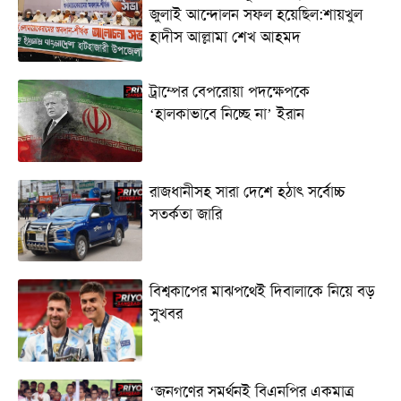
জুলাই আন্দোলন সফল হয়েছিল:শায়খুল
হাদীস আল্লামা শেখ আহমদ
ট্রাম্পের বেপরোয়া পদক্ষেপকে
‘হালকাভাবে নিচ্ছে না’ ইরান
রাজধানীসহ সারা দেশে হঠাৎ সর্বোচ্চ
সতর্কতা জা‌রি
বিশ্বকাপের মাঝপথেই দিবালাকে নিয়ে বড়
সুখবর
‘জনগণের সমর্থনই বিএনপির একমাত্র