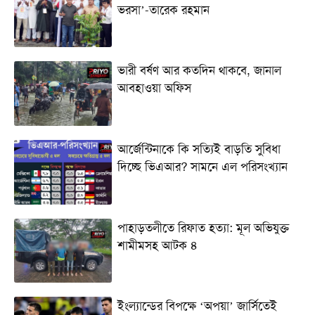
ভরসা’-তারেক রহমান
ভারী বর্ষণ আর কতদিন থাকবে, জানাল
আবহাওয়া অফিস
আর্জেন্টিনাকে কি সত্যিই বাড়তি সুবিধা
দিচ্ছে ভিএআর? সামনে এল পরিসংখ্যান
পাহাড়তলীতে রিফাত হত্যা: মূল অভিযুক্ত
শামীমসহ আটক ৪
ইংল্যান্ডের বিপক্ষে ‘অপয়া’ জার্সিতেই