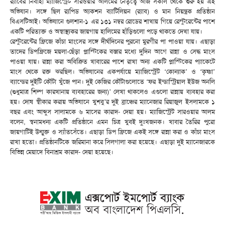
র‌্যাবের নির্বাহী ম্যাজিস্ট্রেট সারওয়ার আলমের নেতৃত্বে আজ সকাল থেকে শুরু হয় এই
অভিযান। সঙ্গে ছিল র‌্যপিড অ্যকশন ব্যাটিলিয়ন (র‌্যাব) ও মান নিয়ন্ত্রক প্রতিষ্ঠান
বিএসটিআই। অভিযানে গুলশান-১ এর ১৩১ নম্বর রোডের শাখায় গিয়ে রেস্টুরেন্টের পাশে
একটি পরিত্যক্ত ও অস্বাস্থ্যকর জায়গায় হালিমের হাঁড়িগুলো পড়ে থাকতে দেখা যায়।
রেস্টুরেন্টের ফ্রিজে কাঁচা মাংসের সঙ্গে দীর্ঘদিনের পুরনো মুরগীর পা পাওয়া যায়। এছাড়া
তাদের ডিপফ্রিজে ময়লা-ছেঁড়া প্লাস্টিকের বস্তার মধ্যে দুদিন আগে রান্না ও সেদ্ধ মাংস
পাওয়া যায়। রান্না করা অবিক্রিত খাবারের পাশে রাখা অন্য একটি প্লাস্টিকের প্যাকেটে
মাংস থেকে রক্ত ঝরছিল। অভিযানের একপর্যায়ে ম্যাজিস্ট্রেট ‘কোন্যাক’ ও ‘কৃষ্ণা’
ব্যান্ডের দুইটি কৌটা খুঁজে পান। দুই কেজির কৌটাগুলোতে ‘ফর ইন্ডাস্ট্রিয়াল ইউজ অনলি
(শুধুমাত্র শিল্প কারখানায় ব্যবহারের জন্য)’ লেখা থাকলেও এগুলো রান্নায় ব্যবহার করা
হয়। দোষ স্বীকার করায় অভিযানে খুশবু’র দুই ব্রাঞ্চের ম্যানেজার রিয়াজুল ইসলামকে ১
বছর এবং আব্দুস সালামকে ৬ মাসের কারাদ- দেয়া হয়। ম্যাজিস্ট্রেট সারওয়ার আলম
বলেন, স্বনামধন্য একটি প্রতিষ্ঠানে এমন চিত্র খুবই দুঃখজনক। খাবার তৈরির পুরো
জায়গাটিই উন্মুক্ত ও স্যাঁতসেঁতে। এছাড়া ডিপ ফ্রিজে একই সঙ্গে রান্না করা ও কাঁচা মাংস
রাখা হতো। প্রতিষ্ঠানটিকে জরিমানা করে সিলগালা করা হয়েছে। এছাড়া দুই ম্যানেজারকে
বিভিন্ন মেয়াদে বিনাশ্রম কারাদ- দেয়া হয়েছে।